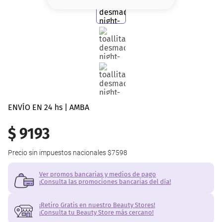
8
.
base
9
.
cher
10
.
nyx
ENVÍO EN 24 hs | AMBA
$
9193
Precio sin impuestos nacionales
$7598
Ver promos bancarias y medios de pago
¡Consulta las promociones bancarias del día!
¡Retiro Gratis en nuestro Beauty Stores!
¡Consulta tu Beauty Store más cercano!