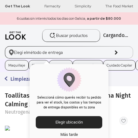
Get The Look
Farmacity
Simplicity
The Food Market
6 cuotas sin interés todos los días con Galicia,
a partir de $80.000
Buscar productos
Cargando...
1
.
get the look
2
.
máscara pestañas
Elegí el
método de entrega
3
.
loreal
Maquillaje
Skincare
Fragancias
Electro Belleza
Cuidado Capilar
Limpieza
4
.
brochas
Toallitas Desmaquillantes Neutrogena Night
5
.
corrector
Seleccioná cómo querés recibir tu pedido
Calming x 25 un
para ver el stock, los costos y los tiempos
de entrega disponibles en tu zona
6
.
rubor
Neutrogena
Elegir ubicación
7
.
serum
Más tarde