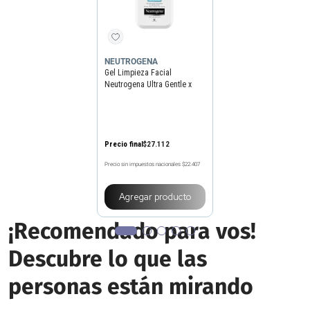
NEUTROGENA
Gel Limpieza Facial
Neutrogena Ultra Gentle x
354 ml
Precio final
$
27
.
112
Precio sin impuestos nacionales
$22.407
Agregar producto
¡Recomendado para vos!
Descubre lo que las
personas están mirando