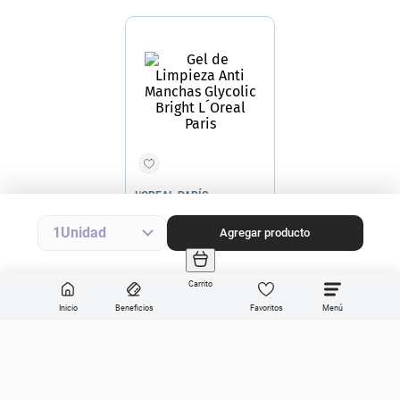
L'OREAL PARÍS
Gel de Limpieza Anti
Manchas Glycolic Bright L
´Oreal Paris
Precio final
$
19
.
990
Precio sin impuestos nacionales
$16.521
Agregar producto
1
Agregar producto
Carrito
Inicio
Beneficios
Favoritos