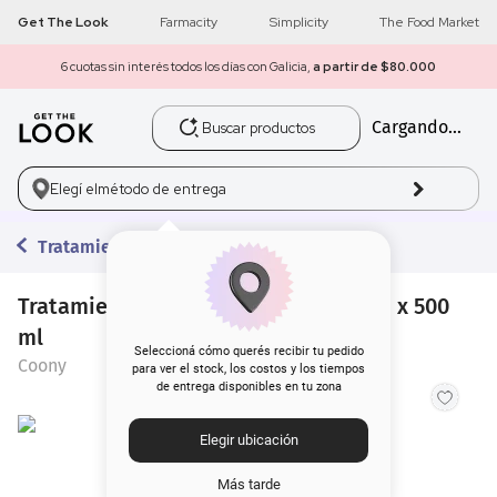
Get The Look
Farmacity
Simplicity
The Food Market
6 cuotas sin interés todos los días con Galicia,
a partir de $80.000
Buscar productos
Cargando...
1
.
get the look
2
.
máscara pestañas
Elegí el
método de entrega
3
.
loreal
Tratamientos
4
.
brochas
Tratamiento Capilar Coony Intensivo x 500
ml
5
.
corrector
Seleccioná cómo querés recibir tu pedido
Coony
para ver el stock, los costos y los tiempos
de entrega disponibles en tu zona
6
.
rubor
Elegir ubicación
7
.
serum
Más tarde