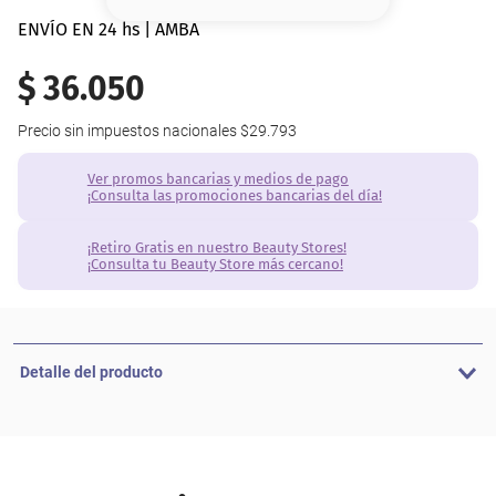
8
.
base
ENVÍO EN 24 hs | AMBA
9
.
nyx
$
36
.
050
10
.
cher
Precio sin impuestos nacionales
$29.793
Ver promos bancarias y medios de pago
¡Consulta las promociones bancarias del día!
¡Retiro Gratis en nuestro Beauty Stores!
¡Consulta tu Beauty Store más cercano!
Detalle del producto