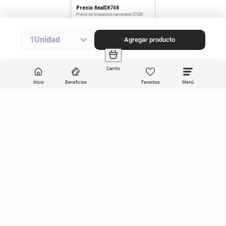
Precio final
$
8748
Precio sin impuestos nacionales
$7230
Agregar producto
1
Agregar producto
Carrito
Inicio
Beneficios
Favoritos
Enviar