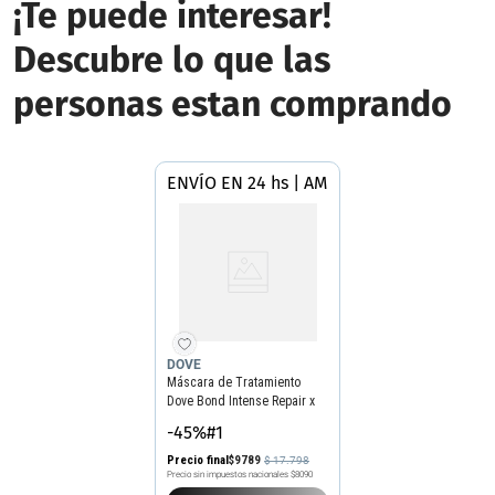
¡Te puede interesar!
Descubre lo que las
personas estan comprando
ENVÍO EN 24 hs | AMBA
DOVE
Máscara de Tratamiento
Dove Bond Intense Repair x
250 g
-45%#1
Precio final
$
9789
$
17
.
798
Precio sin impuestos nacionales
$8090