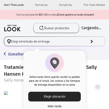
Get The Look
Farmacity
Simplicity
The Food Market
Con tu compra de $80.000 o más
¡Envío gratis a todo el país!
Buscar productos
Cargando...
1
.
get the look
2
.
máscara pestañas
Elegí el
método de entrega
3
.
loreal
Esmaltes
4
.
brochas
Tratamiento Fortalecedor para Uñas Sally
Hansen Hard As Nails x 13,3 ml
5
.
corrector
Seleccioná cómo querés recibir tu pedido
Sally Hansen
para ver el stock, los costos y los tiempos
de entrega disponibles en tu zona
6
.
rubor
Elegir ubicación
7
.
serum
Más tarde