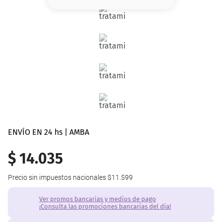
8
.
base
9
.
nyx
10
.
cher
ENVÍO EN 24 hs | AMBA
$
14
.
035
Precio sin impuestos nacionales
$11.599
Ver promos bancarias y medios de pago
¡Consulta las promociones bancarias del día!