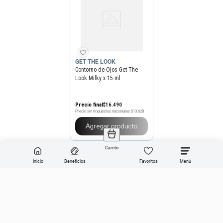
GET THE LOOK
Contorno de Ojos Get The
Look Milky x 15 ml
Precio final
$
16
.
490
Precio sin impuestos nacionales
$13.628
Agregar producto
Carrito
Inicio
Beneficios
Favoritos