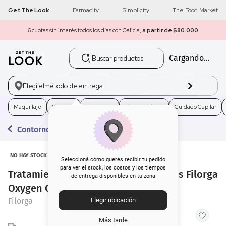
Get The Look
Farmacity
Simplicity
The Food Market
6 cuotas sin interés todos los días con Galicia,
a partir de $80.000
Buscar productos
Cargando...
1
.
get the look
2
.
máscara pestañas
Elegí el
método de entrega
3
.
loreal
Maquillaje
Skincare
Fragancias
Electro Belleza
Cuidado Capilar
Contorno de Ojos
4
.
brochas
5
.
corrector
NO HAY STOCK
Seleccioná cómo querés recibir tu pedido
para ver el stock, los costos y los tiempos
Tratamiento para el Contorno de Ojos Filorga
de entrega disponibles en tu zona
6
.
rubor
Oxygen Glow x 15 ml
Filorga
Elegir ubicación
7
.
base
Más tarde