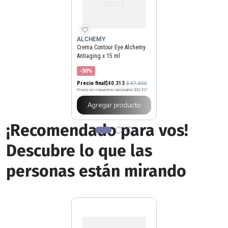
ALCHEMY
Crema Contour Eye Alchemy
Antiaging x 15 ml
-30%
Precio final
$
40
.
313
$
57
.
590
Precio sin impuestos nacionales
$33.317
Agregar producto
¡Recomendado para vos!
Descubre lo que las
personas están mirando