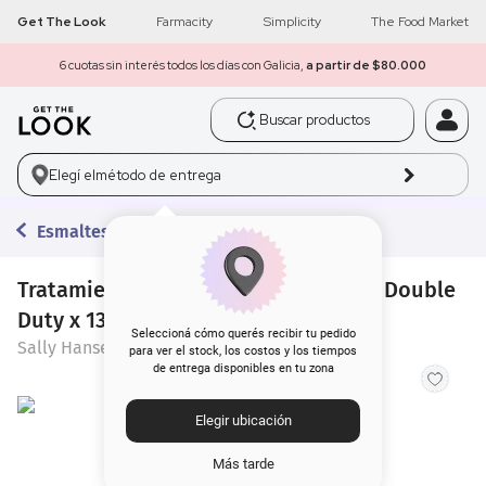
Get The Look
Farmacity
Simplicity
The Food Market
6 cuotas sin interés todos los días con Galicia,
a partir de $80.000
Buscar productos
1
.
get the look
Elegí el
método de entrega
2
.
máscara pestañas
Esmaltes
3
.
loreal
4
.
brochas
Tratamiento para Uñas Sally Hansen Double
Duty x 13,3 ml
5
.
corrector
Seleccioná cómo querés recibir tu pedido
Sally Hansen
para ver el stock, los costos y los tiempos
de entrega disponibles en tu zona
6
.
rubor
Elegir ubicación
7
.
serum
Más tarde