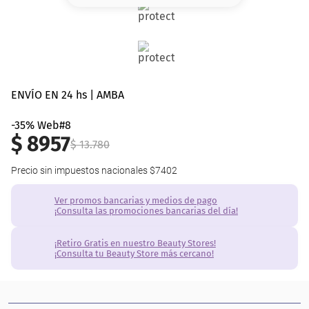
8
.
base
9
.
nyx
10
.
cher
ENVÍO EN 24 hs | AMBA
-35% Web#8
$
8957
$
13
.
780
Precio sin impuestos nacionales
$7402
Ver promos bancarias y medios de pago
¡Consulta las promociones bancarias del día!
¡Retiro Gratis en nuestro Beauty Stores!
¡Consulta tu Beauty Store más cercano!