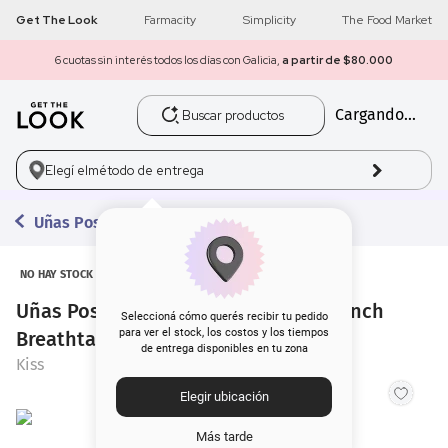
Get The Look
Farmacity
Simplicity
The Food Market
6 cuotas sin interés todos los días con Galicia,
a partir de $80.000
Buscar productos
Cargando...
1
.
get the look
2
.
máscara pestañas
Elegí el
método de entrega
3
.
loreal
Uñas Postizas
4
.
brochas
NO HAY STOCK
Uñas Postizas Glue On Kiss Nude French
5
.
corrector
Seleccioná cómo querés recibir tu pedido
para ver el stock, los costos y los tiempos
Breathtaking
de entrega disponibles en tu zona
6
.
rubor
Kiss
Elegir ubicación
7
.
serum
Más tarde