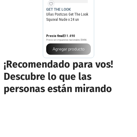
GET THE LOOK
Uñas Postizas Get The Look
Squoval Nude x 24 un
Precio final
$
11
.
490
Precio sin impuestos nacionales
$9496
Agregar producto
¡Recomendado para vos!
Descubre lo que las
personas están mirando