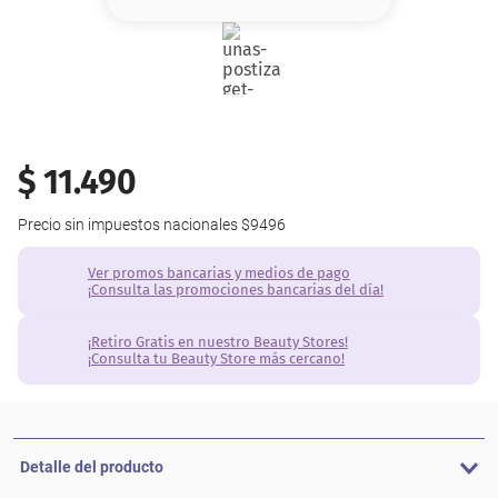
8
.
base
9
.
nyx
10
.
cher
$
11
.
490
Precio sin impuestos nacionales
$9496
Ver promos bancarias y medios de pago
¡Consulta las promociones bancarias del día!
¡Retiro Gratis en nuestro Beauty Stores!
¡Consulta tu Beauty Store más cercano!
Detalle del producto