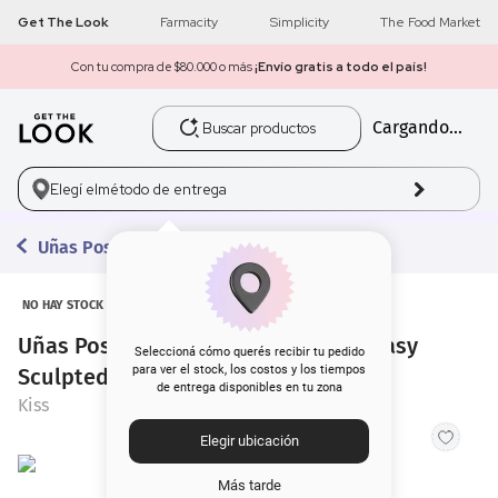
Get The Look
Farmacity
Simplicity
The Food Market
Con tu compra de $80.000 o más
¡Envío gratis a todo el país!
Buscar productos
Cargando...
1
.
get the look
2
.
máscara pestañas
Elegí el
método de entrega
3
.
loreal
Uñas Postizas
4
.
brochas
NO HAY STOCK
Uñas Postizas Glue On Kiss Gel Fantasy
5
.
corrector
Seleccioná cómo querés recibir tu pedido
para ver el stock, los costos y los tiempos
Sculpted Stuck With You x 28 un
de entrega disponibles en tu zona
6
.
rubor
Kiss
Elegir ubicación
7
.
base
Más tarde