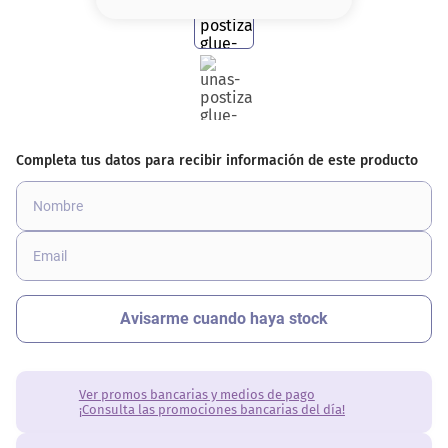
8
.
serum
9
.
cher
10
.
labial
Ver promos bancarias y medios de pago
¡Consulta las promociones bancarias del día!