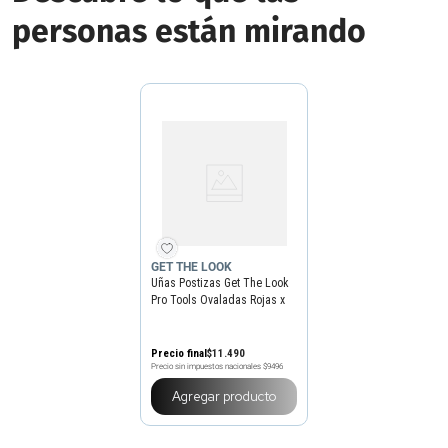
personas están mirando
GET THE LOOK
Uñas Postizas Get The Look
Pro Tools Ovaladas Rojas x
24 un
Precio final
$
11
.
490
Precio sin impuestos nacionales
$9496
Agregar producto