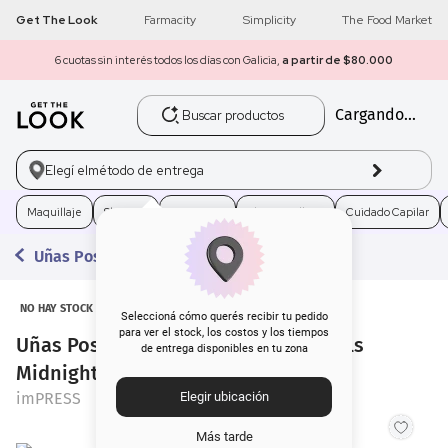
Get The Look
Farmacity
Simplicity
The Food Market
6 cuotas sin interés todos los días con Galicia,
a partir de $80.000
Buscar productos
Cargando...
1
.
get the look
2
.
máscara pestañas
Elegí el
método de entrega
3
.
loreal
Maquillaje
Skincare
Fragancias
Electro Belleza
Cuidado Capilar
Uñas Postizas
4
.
brochas
5
.
corrector
NO HAY STOCK
Seleccioná cómo querés recibir tu pedido
para ver el stock, los costos y los tiempos
Uñas Postizas Press on imPRESS Nails
de entrega disponibles en tu zona
6
.
rubor
Midnight Drive
imPRESS
Elegir ubicación
7
.
base
Más tarde