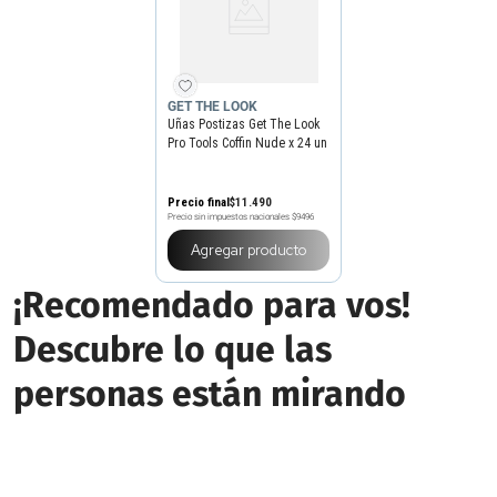
GET THE LOOK
Uñas Postizas Get The Look
Pro Tools Coffin Nude x 24 un
Precio final
$
11
.
490
Precio sin impuestos nacionales
$9496
Agregar producto
¡Recomendado para vos!
Descubre lo que las
personas están mirando