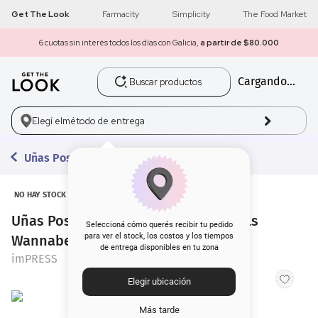
Get The Look
Farmacity
Simplicity
The Food Market
6 cuotas sin interés todos los días con Galicia,
a partir de $80.000
Buscar productos
Cargando...
1
.
get the look
2
.
máscara pestañas
Elegí el
método de entrega
3
.
loreal
Uñas Postizas
4
.
brochas
NO HAY STOCK
Uñas Postizas Press on imPRESS Nails
5
.
corrector
Seleccioná cómo querés recibir tu pedido
para ver el stock, los costos y los tiempos
Wannabe Star
de entrega disponibles en tu zona
6
.
rubor
imPRESS
Elegir ubicación
7
.
serum
Más tarde