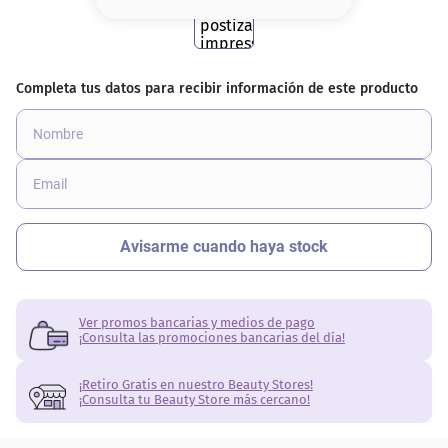
8
.
base
9
.
cher
10
.
nyx
Ver promos bancarias y medios de pago
¡Consulta las promociones bancarias del día!
¡Retiro Gratis en nuestro Beauty Stores!
¡Consulta tu Beauty Store más cercano!