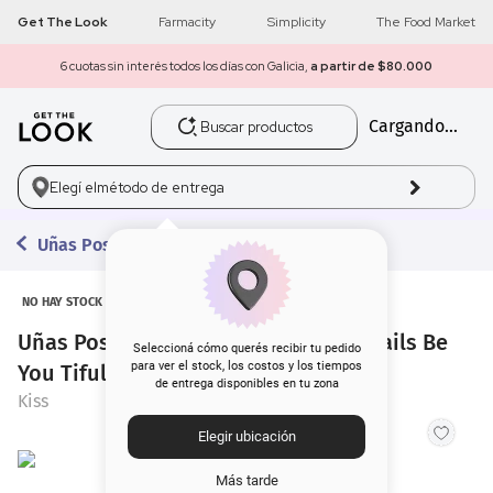
Get The Look
Farmacity
Simplicity
The Food Market
6 cuotas sin interés todos los días con Galicia,
a partir de $80.000
Buscar productos
Cargando...
1
.
get the look
2
.
máscara pestañas
Elegí el
método de entrega
3
.
loreal
Uñas Postizas
4
.
brochas
NO HAY STOCK
Uñas Postizas Glue On Kiss Classy Nails Be
5
.
corrector
Seleccioná cómo querés recibir tu pedido
para ver el stock, los costos y los tiempos
You Tiful
de entrega disponibles en tu zona
6
.
rubor
Kiss
Elegir ubicación
7
.
serum
Más tarde