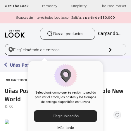
Get The Look
Farmacity
Simplicity
The Food Market
6 cuotas sin interés todos los días con Galicia,
a partir de $80.000
Buscar productos
Cargando...
1
.
get the look
2
.
máscara pestañas
Elegí el
método de entrega
3
.
loreal
Uñas Postizas
4
.
brochas
NO HAY STOCK
Uñas Postizas Kiss Gel Fantasy A Whole New
5
.
corrector
Seleccioná cómo querés recibir tu pedido
para ver el stock, los costos y los tiempos
World
de entrega disponibles en tu zona
6
.
rubor
Kiss
Elegir ubicación
7
.
serum
Más tarde