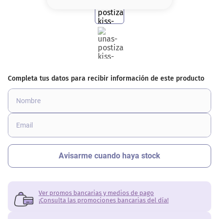
8
.
base
9
.
cher
10
.
nyx
Ver promos bancarias y medios de pago
¡Consulta las promociones bancarias del día!