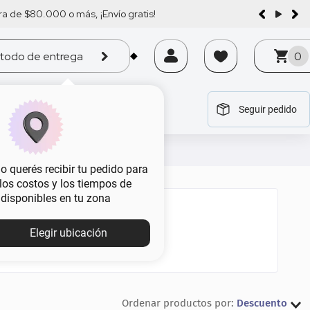
a de $80.000 o más, ¡Envío gratis!
todo de entrega
0
Seguir pedido
tegoría
tegoría
tegoría
tegoría
tegoría
 querés recibir tu pedido para
, los costos y los tiempos de
 disponibles en tu zona
Elegir ubicación
Descuento