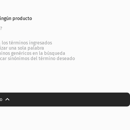
ningún producto
?
los términos ingresados
lizar una sola palabra
minos genéricos en la búsqueda
scar sinónimos del término deseado
io