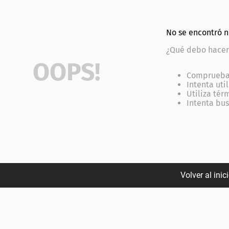
No se encontró 
¿Qué debo hacer
OOPS!
Comprueba 
Intenta uti
Utiliza tér
Intenta bu
Volver al inic