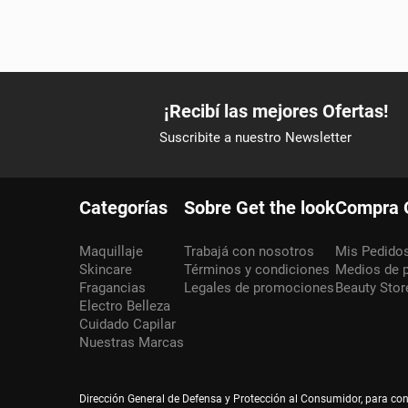
Categorías
Sobre Get the look
Compra 
Maquillaje
Trabajá con nosotros
Mis Pedido
Skincare
Términos y condiciones
Medios de 
Fragancias
Legales de promociones
Beauty Stor
Electro Belleza
Cuidado Capilar
Nuestras Marcas
Dirección General de Defensa y Protección al Consumidor, para co