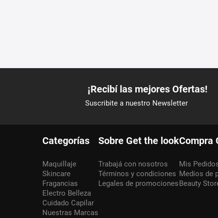
Categorías
Sobre Get the look
Compra 
Maquillaje
Trabajá con nosotros
Mis Pedido
Skincare
Términos y condiciones
Medios de 
Fragancias
Legales de promociones
Beauty Stor
Electro Belleza
Cuidado Capilar
Nuestras Marcas