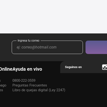
Online
Ayuda en vivo
s
0800-222-3559
pago
Preguntas Frecuentes
es
Libro de quejas digital (Ley 2247)