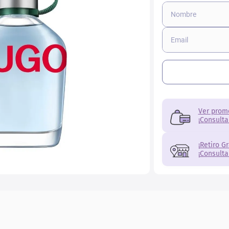
r
Ver prom
¡Consulta
¡Retiro G
¡Consulta