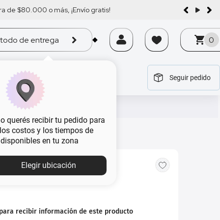
a de $80.000 o más, ¡Envío gratis!
todo de entrega
0
Seguir pedido
tegoría
tegoría
tegoría
tegoría
tegoría
 querés recibir tu pedido para
, los costos y los tiempos de
 disponibles en tu zona
Elegir ubicación
 Man x 125 ml