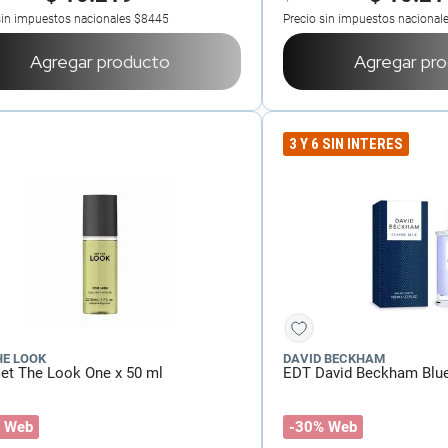
sin impuestos nacionales
$8445
Precio sin impuestos nacional
Agregar producto
Agregar pr
3 Y 6 SIN INTERES
HE LOOK
DAVID BECKHAM
et The Look One x 50 ml
EDT David Beckham Blue
 Web
-30% Web