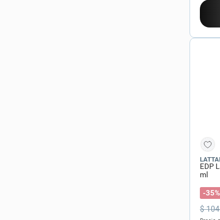
LATTA
EDP L
ml
-35%
$
104