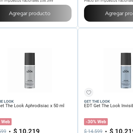
sin impuestos nacionales
$56.399
Precio sin impuestos nacional
Agregar producto
Agregar pr
HE LOOK
GET THE LOOK
et The Look Aphrodisiac x 50 ml
EDT Get The Look Invisib
 Web
-30% Web
$
10
.
219
$
10
.
21
599
$
14
.
599