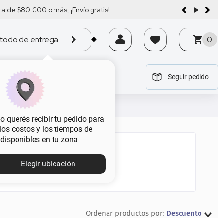
a de $80.000 o más, ¡Envío gratis!
todo de entrega
0
Seguir pedido
tegoría
tegoría
tegoría
tegoría
tegoría
 querés recibir tu pedido para
, los costos y los tiempos de
 disponibles en tu zona
Elegir ubicación
Descuento