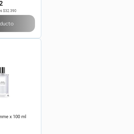
2
es
$32.390
oducto
mme x 100 ml