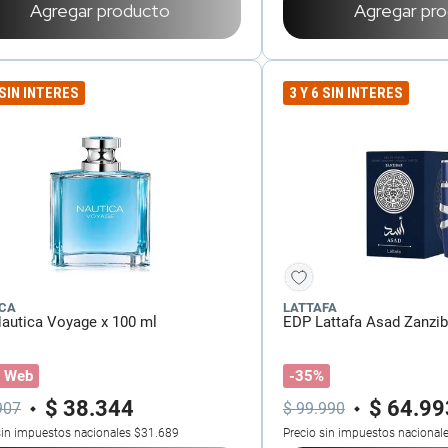
Agregar producto
Agregar pr
 SIN INTERES
3 Y 6 SIN INTERES
CA
LATTAFA
autica Voyage x 100 ml
EDP Lattafa Asad Zanzib
 Web
-35%
$
38
.
344
$
64
.
99
907
$
99
.
990
sin impuestos nacionales
$31.689
Precio sin impuestos nacional