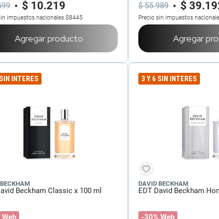
$
10
.
219
$
39
.
19
599
$
55
.
989
sin impuestos nacionales
$8445
Precio sin impuestos nacional
Agregar producto
Agregar pr
 SIN INTERES
3 Y 6 SIN INTERES
 BECKHAM
DAVID BECKHAM
avid Beckham Classic x 100 ml
EDT David Beckham Ho
 Web
-30% Web