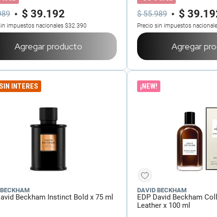
$
39
.
192
$
39
.
19
989
$
55
.
989
sin impuestos nacionales
$32.390
Precio sin impuestos nacional
Agregar producto
Agregar pr
 SIN INTERES
¡NEW!
 BECKHAM
DAVID BECKHAM
avid Beckham Instinct Bold x 75 ml
EDP David Beckham Coll
Leather x 100 ml