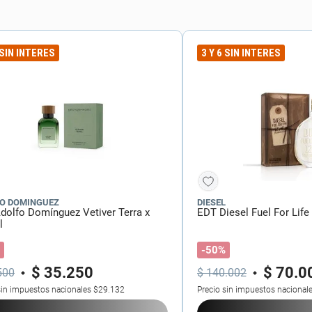
r
 SIN INTERES
3 Y 6 SIN INTERES
O DOMINGUEZ
DIESEL
dolfo Domínguez Vetiver Terra x
EDT Diesel Fuel For Life
l
-50%
$
35
.
250
$
70
.
0
500
$
140
.
002
sin impuestos nacionales
$29.132
Precio sin impuestos nacional