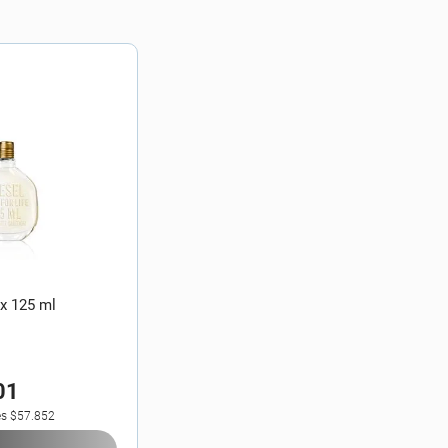
 x 125 ml
01
es
$57.852