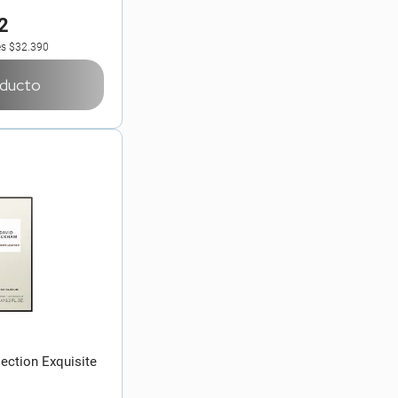
2
es
$32.390
oducto
ection Exquisite