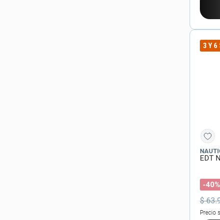
Giorgio Armani
(
19
)
Calvin Klein
(
16
)
3 Y 6
Mostrar 33 más
NAUTI
EDT N
-40%
$
63
.
Precio 