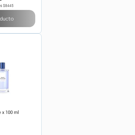
es
$8445
oducto
 x 100 ml