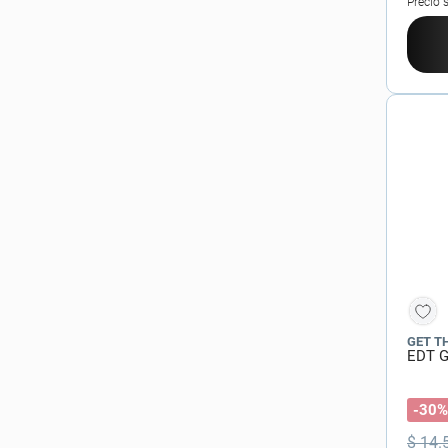
Precio 
GET T
EDT G
-30%
$
14
.