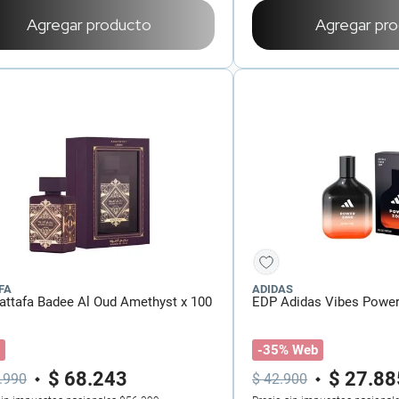
Agregar producto
Agregar pr
FA
ADIDAS
attafa Badee Al Oud Amethyst x 100
EDP Adidas Vibes Power
-35% Web
$
68
.
243
$
27
.
88
.
990
$
42
.
900