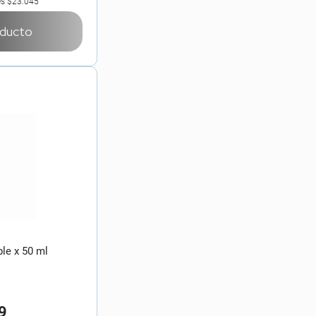
es
$23.045
oducto
le x 50 ml
9