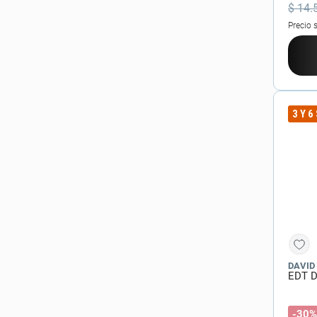
$
14
.
Precio 
3 Y 6
DAVID
EDT D
-30%