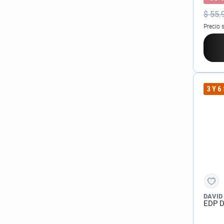
$
55
.
Precio 
3 Y 6
DAVID
EDP D