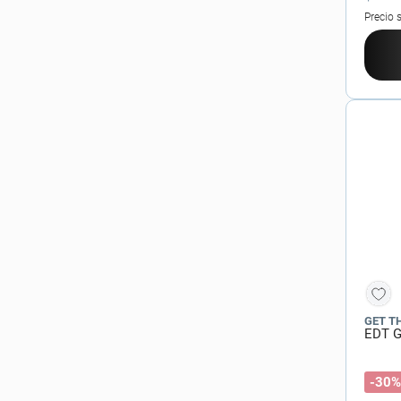
Precio 
GET T
EDT G
-30%