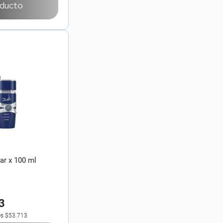
oducto
ar x 100 ml
3
es
$53.713