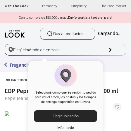
Get The Look
Farmacity
Simplicity
The Food Market
Con tu compra de $80.000 o más
¡Envío gratis a todo el país!
Buscar productos
Cargando...
1
.
get the look
2
.
máscara pestañas
Elegí el
método de entrega
3
.
loreal
Fragancias
4
.
brochas
NO HAY STOCK
EDP Pepe Jeans Celebrate For Him x 100 ml
5
.
corrector
Seleccioná cómo querés recibir tu pedido
para ver el stock, los costos y los tiempos
Pepe Jeans
de entrega disponibles en tu zona
6
.
rubor
Elegir ubicación
7
.
serum
Más tarde