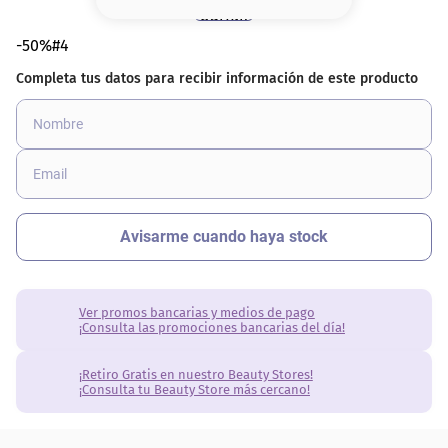
8
.
base
-50%#4
9
.
cher
10
.
nyx
Ver promos bancarias y medios de pago
¡Consulta las promociones bancarias del día!
¡Retiro Gratis en nuestro Beauty Stores!
¡Consulta tu Beauty Store más cercano!