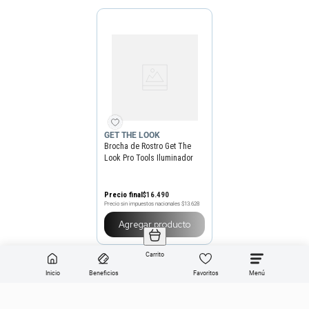
GET THE LOOK
Brocha de Rostro Get The
Look Pro Tools Iluminador
N35
Precio final
$
16
.
490
Precio sin impuestos nacionales
$13.628
Agregar producto
Carrito
Inicio
Beneficios
Favoritos