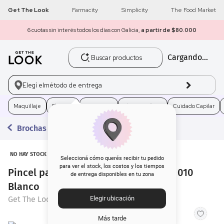
Get The Look
Farmacity
Simplicity
The Food Market
6 cuotas sin interés todos los días con Galicia,
a partir de $80.000
Buscar productos
Cargando...
1
.
get the look
2
.
máscara pestañas
Elegí el
método de entrega
3
.
loreal
Maquillaje
Skincare
Fragancias
Electro Belleza
Cuidado Capilar
Brochas y Pinceles
4
.
brochas
5
.
corrector
NO HAY STOCK
Seleccioná cómo querés recibir tu pedido
para ver el stock, los costos y los tiempos
Pincel para Ojos Get The Look Plano 010
de entrega disponibles en tu zona
6
.
rubor
Blanco
Get The Look
Elegir ubicación
7
.
serum
Más tarde