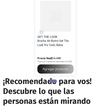
GET THE LOOK
Brocha de Rostro Get The
Look Pro Tools Rubor
Inclinada N20
Precio final
$
16
.
490
Precio sin impuestos nacionales
$13.628
Agregar producto
¡Recomendado para vos!
Descubre lo que las
personas están mirando