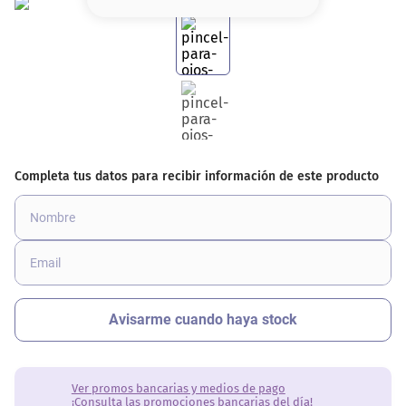
8
.
base
9
.
nyx
10
.
cher
Ver promos bancarias y medios de pago
¡Consulta las promociones bancarias del día!