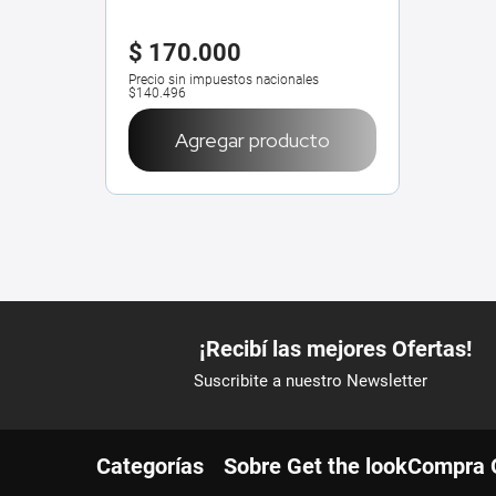
$
170
.
000
Precio sin impuestos nacionales
$140.496
Agregar producto
Categorías
Sobre Get the look
Compra 