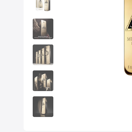
10
.
nyx