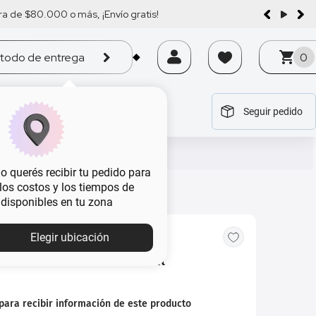
a de $80.000 o más, ¡Envío gratis!
todo de entrega
0
Seguir pedido
tegoría
tegoría
tegoría
tegoría
tegoría
 querés recibir tu pedido para
, los costos y los tiempos de
 disponibles en tu zona
Elegir ubicación
e Million Elixir x 200 ml