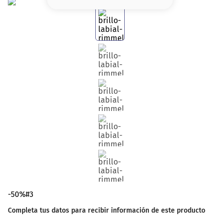
8
.
base
9
.
nyx
10
.
cher
-50%#3