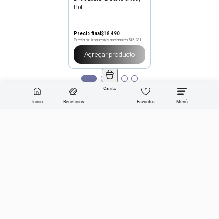
Hot
Precio final
$
18
.
490
Precio sin impuestos nacionales
$15.281
Agregar producto
Carrito
Inicio
Beneficios
Favoritos
Enviar