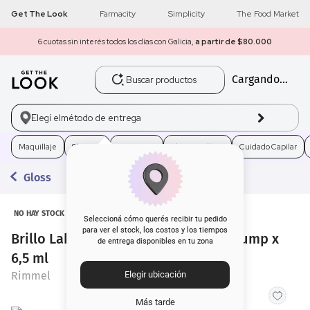
Get The Look
Farmacity
Simplicity
The Food Market
6 cuotas sin interés todos los días con Galicia,
a partir de $80.000
Buscar productos
Cargando...
1
.
get the look
2
.
máscara pestañas
Elegí el
método de entrega
3
.
loreal
Maquillaje
Skincare
Fragancias
Electro Belleza
Cuidado Capilar
Gloss
4
.
brochas
5
.
corrector
NO HAY STOCK
Seleccioná cómo querés recibir tu pedido
para ver el stock, los costos y los tiempos
Brillo Labial Rimmel Oh My Gloss! Plump x
de entrega disponibles en tu zona
6
.
rubor
6,5 ml
Rimmel
Elegir ubicación
7
.
serum
Más tarde