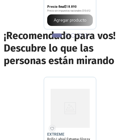
Precio final
$
18
.
890
Precio sin impuestos nacionales
$15.612
Agregar producto
¡Recomendado para vos!
Descubre lo que las
personas están mirando
EXTREME
Brillo Labial Extreme Glossy