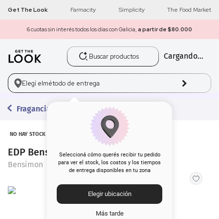
Get The Look
Farmacity
Simplicity
The Food Market
6 cuotas sin interés todos los días con Galicia,
a partir de $80.000
Buscar productos
Cargando...
1
.
get the look
2
.
máscara pestañas
Elegí el
método de entrega
3
.
loreal
Fragancias
4
.
brochas
NO HAY STOCK
EDP Bensimon Sunset x 100 ml
5
.
corrector
Seleccioná cómo querés recibir tu pedido
para ver el stock, los costos y los tiempos
Bensimon
de entrega disponibles en tu zona
6
.
rubor
Elegir ubicación
7
.
serum
Más tarde