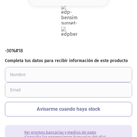
8
.
base
9
.
nyx
10
.
cher
-30%#18
Ver promos bancarias y medios de pago
¡Consulta las promociones bancarias del día!