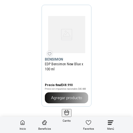
BENSIMON
EDP Bensimon New Blue x
100 ml
Precio final
$
48
.
990
Precio sin impuestos nacionales
$40.488
Agregar producto
Carrito
Inicio
Beneficios
Favoritos