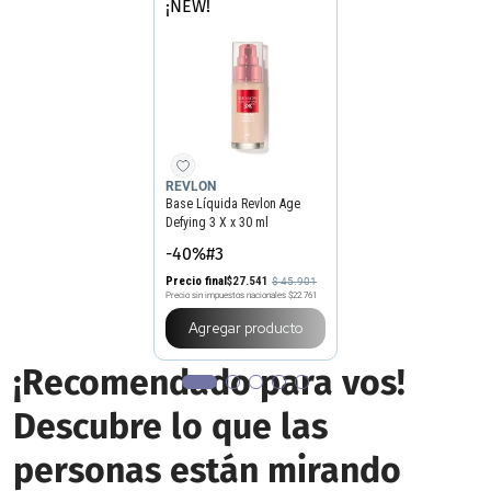
¡NEW!
REVLON
Base Líquida Revlon Age
Defying 3 X x 30 ml
-40%#3
Precio final
$
27
.
541
$
45
.
901
Precio sin impuestos nacionales
$22.761
Agregar producto
¡Recomendado para vos!
Descubre lo que las
personas están mirando