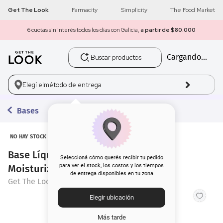
Get The Look
Farmacity
Simplicity
The Food Market
6 cuotas sin interés todos los días con Galicia,
a partir de $80.000
Buscar productos
Cargando...
1
.
get the look
2
.
máscara pestañas
Elegí el
método de entrega
3
.
loreal
Bases
4
.
brochas
NO HAY STOCK
Base Líquida Get The Look Tinted
5
.
corrector
Seleccioná cómo querés recibir tu pedido
para ver el stock, los costos y los tiempos
Moisturizer
de entrega disponibles en tu zona
6
.
rubor
Get The Look
Elegir ubicación
7
.
base
Más tarde