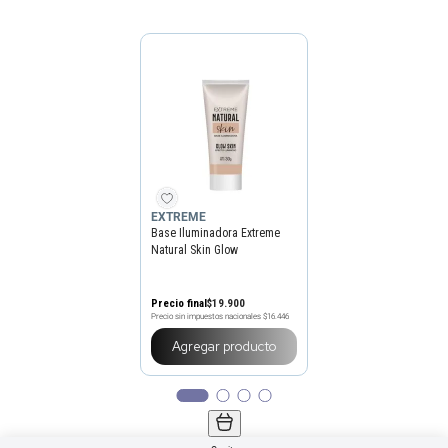
EXTREME
Base Iluminadora Extreme
Natural Skin Glow
Precio final
$
19
.
900
Precio sin impuestos nacionales
$16.446
Agregar producto