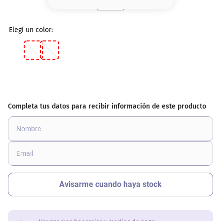
8
.
serum
9
.
cher
10
.
labial