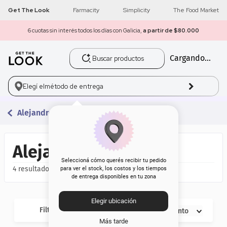
Get The Look
Farmacity
Simplicity
The Food Market
6 cuotas sin interés todos los días con Galicia,
a partir de $80.000
Buscar productos
Cargando...
1
.
get the look
2
.
máscara pestañas
Elegí el
método de entrega
3
.
loreal
Alejandro Sanz
4
.
brochas
Alejandro Sanz
5
.
corrector
Seleccioná cómo querés recibir tu pedido
4
para ver el stock, los costos y los tiempos
de entrega disponibles en tu zona
6
.
rubor
Elegir ubicación
7
.
serum
Filtros
Descuento
Más tarde