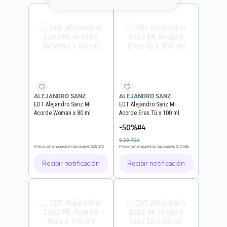
8
.
base
9
.
cher
10
.
nyx
ALEJANDRO SANZ
ALEJANDRO SANZ
EDT Alejandro Sanz Mi
EDT Alejandro Sanz Mi
Acorde Woman x 80 ml
Acorde Eres Tú x 100 ml
-50%#4
$
30
.
700
Precio sin impuestos nacionales
$25.372
Precio sin impuestos nacionales
$12.686
Recibir notificación
Recibir notificación