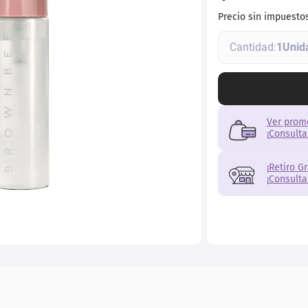
torno
Precio sin impuesto
1
Ver prom
¡Consulta
¡Retiro G
¡Consulta