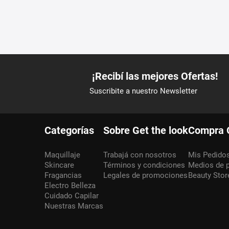
Categorías
Sobre Get the look
Compra 
Maquillaje
Trabajá con nosotros
Mis Pedido
Skincare
Términos y condiciones
Medios de 
Fragancias
Legales de promociones
Beauty Stor
Electro Belleza
Cuidado Capilar
Nuestras Marcas