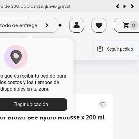
a de $80.000 o más, ¡Envío gratis!
todo de entrega
0
Seguir pedido
tegoría
tegoría
tegoría
tegoría
tegoría
 querés recibir tu pedido para
, los costos y los tiempos de
 disponibles en tu zona
Elegir ubicación
or Brown Bee Hydro Mousse x 200 ml