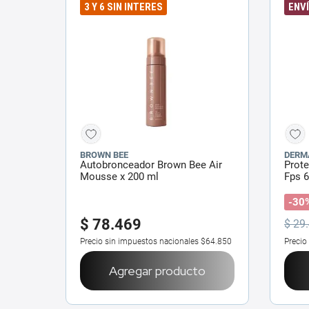
3 Y 6 SIN INTERES
ENVÍ
BROWN BEE
DERM
Autobronceador Brown Bee Air
Prot
Mousse x 200 ml
Fps 6
-30
$
78
.
469
$
29
.
Precio sin impuestos nacionales
$64.850
Precio
Agregar producto