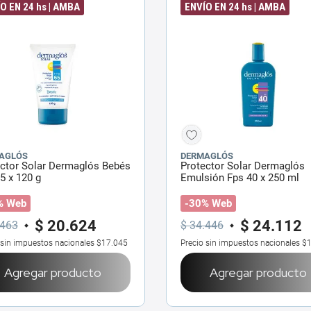
O EN 24 hs | AMBA
ENVÍO EN 24 hs | AMBA
AGLÓS
DERMAGLÓS
ector Solar Dermaglós Bebés
Protector Solar Dermaglós
5 x 120 g
Emulsión Fps 40 x 250 ml
% Web
-30% Web
$
20
.
624
$
24
.
112
463
$
34
.
446
 sin impuestos nacionales
$17.045
Precio sin impuestos nacionales
$1
Agregar producto
Agregar producto