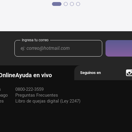
Online
Ayuda en vivo
s
0800-222-3559
pago
Preguntas Frecuentes
es
Libro de quejas digital (Ley 2247)