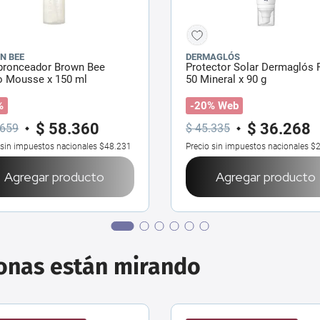
N BEE
DERMAGLÓS
bronceador Brown Bee
Protector Solar Dermaglós 
o Mousse x 150 ml
50 Mineral x 90 g
%
-20% Web
$
58
.
360
$
36
.
268
659
$
45
.
335
 sin impuestos nacionales
$48.231
Precio sin impuestos nacionales
$2
Agregar producto
Agregar producto
sonas están mirando