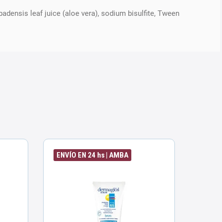
adensis leaf juice (aloe vera), sodium bisulfite, Tween
ENVÍO EN 24 hs | AMBA
ENVÍO