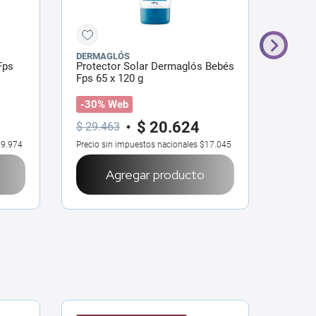
DERMAGLÓS
DERMA
Fps
Protector Solar Dermaglós Bebés
Protec
Fps 65 x 120 g
Emulsi
-30% Web
-30%
$
20
.
624
$
29
.
463
$
34
.
4
9.974
Precio sin impuestos nacionales
$17.045
Precio 
Agregar producto