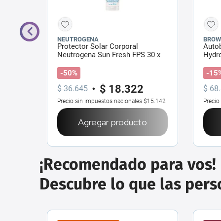
NEUTROGENA
BROW
Protector Solar Corporal
Auto
Neutrogena Sun Fresh FPS 30 x
Hydr
200ml
-50%
-15
$
18
.
322
$
36
.
645
$
68
.
$19.107
Precio sin impuestos nacionales
$15.142
Precio
o
Agregar producto
¡Recomendado para vos!
Descubre lo que las per