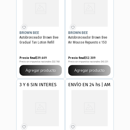
BROWN BEE
BROWN BEE
Autobronceador Brown Bee
Autobronceador Brown Bee
Gradual Tan Lotion Refill
Air Mousse Repuesto x 150
ml
Precio final
$
39
.
649
Precio final
$
52
.
309
Precio sin impuestos nacionales
$32.768
Precio sin impuestos nacionales
$43.231
Agregar producto
Agregar producto
3 Y 6 SIN INTERES
ENVÍO EN 24 hs | AMBA