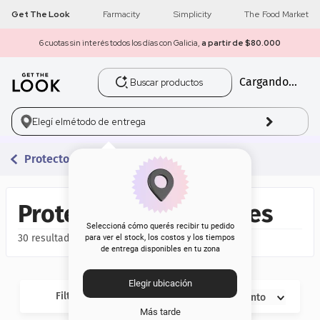
Get The Look
Farmacity
Simplicity
The Food Market
6 cuotas sin interés todos los días con Galicia,
a partir de $80.000
Buscar productos
Cargando...
1
.
get the look
2
.
máscara pestañas
Elegí el
método de entrega
3
.
loreal
Protectores Corporales
4
.
brochas
Protectores Corporales
5
.
corrector
Seleccioná cómo querés recibir tu pedido
30
para ver el stock, los costos y los tiempos
de entrega disponibles en tu zona
6
.
rubor
Elegir ubicación
7
.
serum
Filtros
Descuento
Más tarde