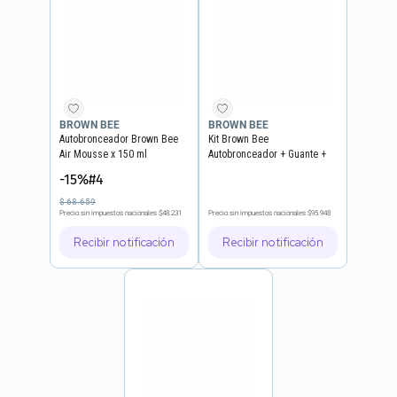
BROWN BEE
BROWN BEE
Autobronceador Brown Bee
Kit Brown Bee
Air Mousse x 150 ml
Autobronceador + Guante +
Serum Facial
-15%#4
$
68
.
659
Precio sin impuestos nacionales
$48.231
Precio sin impuestos nacionales
$95.948
Recibir notificación
Recibir notificación