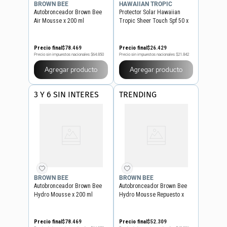
BROWN BEE
HAWAIIAN TROPIC
Autobronceador Brown Bee
Protector Solar Hawaiian
Air Mousse x 200 ml
Tropic Sheer Touch Spf 50 x
120 ml
Precio final
$
78
.
469
Precio final
$
26
.
429
Precio sin impuestos nacionales
$64.850
Precio sin impuestos nacionales
$21.842
Agregar producto
Agregar producto
3 Y 6 SIN INTERES
TRENDING
BROWN BEE
BROWN BEE
Autobronceador Brown Bee
Autobronceador Brown Bee
Hydro Mousse x 200 ml
Hydro Mousse Repuesto x
150 ml
Precio final
$
78
.
469
Precio final
$
52
.
309