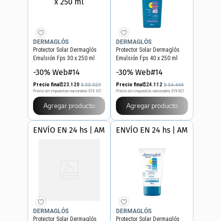
DERMAGLÓS
DERMAGLÓS
Protector Solar Dermaglós
Protector Solar Dermaglós
Emulsión Fps 30 x 250 ml
Emulsión Fps 40 x 250 ml
-30% Web#14
-30% Web#14
Precio final
$
23
.
120
Precio final
$
24
.
112
$
33
.
029
$
34
.
446
Precio sin impuestos nacionales
$19.107
Precio sin impuestos nacionales
$19.927
Agregar producto
Agregar producto
ENVÍO EN 24 hs | AMBA
ENVÍO EN 24 hs | AMBA
DERMAGLÓS
DERMAGLÓS
Protector Solar Dermaglós
Protector Solar Dermaglós