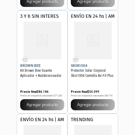
Agregar producto
Agregar producto
3 Y 6 SIN INTERES
ENVÍO EN 24 hs | AMBA
BROWN BEE
SKIN1004
Kit Brown Bee Guante
Protector Solar Corporal
Aplicador + Autobronceador
Skin1004 Centella Air-Fit Plus
Spf 50+ x 50 ml
Precio final
$
86
.
186
Precio final
$
54
.
099
Precio sin impuestos nacionales
$71.228
Precio sin impuestos nacionales
$44.710
Agregar producto
Agregar producto
ENVÍO EN 24 hs | AMBA
TRENDING