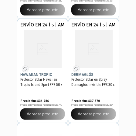
Precio sin impuestos nacionales
$64.850
Precio sin impuestos nacionales
$43.231
Agregar producto
Agregar producto
ENVÍO EN 24 hs | AMBA
ENVÍO EN 24 hs | AMBA
HAWAIIAN TROPIC
DERMAGLÓS
Protector Solar Hawaiian
Protector Solar en Spray
Tropic Island Sport FPS 50 x
Dermaglós Invisible FPS 30 x
240 ml
180 ml
Precio final
$
34
.
786
Precio final
$
37
.
370
Precio sin impuestos nacionales
$28.749
Precio sin impuestos nacionales
$30.884
Agregar producto
Agregar producto