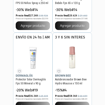
FPS 50 Niños Spray x 250 ml
Bebés Fps 65 x 120 g
-30% Web#14
-30% Web#14
Precio final
$
27
.
248
Precio final
$
20
.
624
$
38
.
926
$
29
.
463
Precio sin impuestos nacionales
$22.519
Precio sin impuestos nacionales
$17.045
Agregar producto
Agregar producto
ENVÍO EN 24 hs | AMBA
3 Y 6 SIN INTERES
DERMAGLÓS
BROWN BEE
Protector Solar Dermaglós
Autobronceador Brown Bee
Fps 50 Mineral x 90 g
Hydro Mousse x 150 ml
-20% Web#19
-15%#4
Precio final
$
36
.
268
Precio final
$
58
.
360
$
45
.
335
$
68
.
659
Precio sin impuestos nacionales
$29.974
Precio sin impuestos nacionales
$48.231