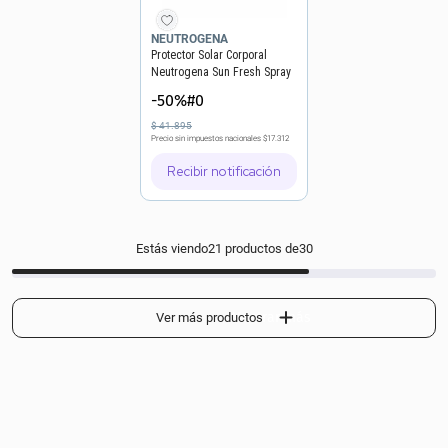
NEUTROGENA
Protector Solar Corporal
Neutrogena Sun Fresh Spray
FPS 50 x 180 ml
-50%#0
$
41
.
895
Precio sin impuestos nacionales
$17.312
Recibir notificación
Estás viendo
21
productos de
30
Mostrar más