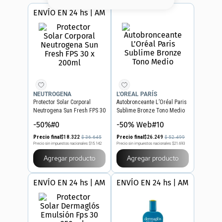
8
.
base
ENVÍO EN 24 hs | AMBA
9
.
nyx
10
.
cher
NEUTROGENA
L'OREAL PARÍS
Protector Solar Corporal
Autobronceante L’Oréal Paris
Neutrogena Sun Fresh FPS 30
Sublime Bronze Tono Medio
x 200ml
-50%#0
-50% Web#10
Precio final
$
18
.
322
Precio final
$
26
.
249
$
36
.
645
$
52
.
499
Precio sin impuestos nacionales
$15.142
Precio sin impuestos nacionales
$21.693
Agregar producto
Agregar producto
ENVÍO EN 24 hs | AMBA
ENVÍO EN 24 hs | AMBA