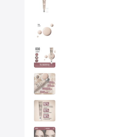
10
.
lab