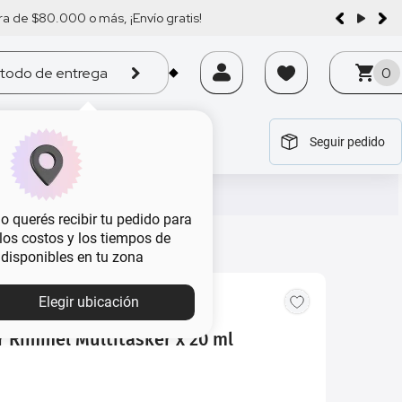
a de $80.000 o más, ¡Envío gratis!
todo de entrega
0
Seguir pedido
tegoría
tegoría
tegoría
tegoría
tegoría
 querés recibir tu pedido para
, los costos y los tiempos de
 disponibles en tu zona
MBA
Elegir ubicación
r Rimmel Multitasker x 20 ml