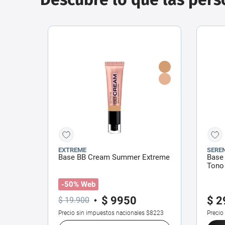
EXTREME
SEREN
Base BB Cream Summer Extreme
Base 
Tono 
-50% Web
$
9950
$
2
$
19
.
900
Precio sin impuestos nacionales
$8223
Precio