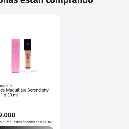
DIPITY
de Maquillaje Serendipity
1 x 30 ml
9
.
000
 sin impuestos nacionales
$23.967