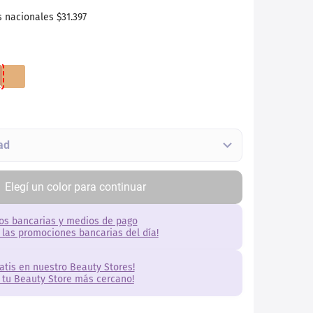
s nacionales
$31.397
Elegí
un
color
para continuar
os bancarias y medios de pago
 las promociones bancarias del día!
ratis en nuestro Beauty Stores!
 tu Beauty Store más cercano!