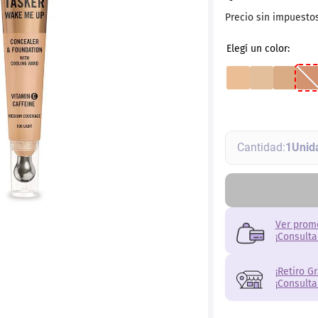
ial
Precio sin impuesto
1
Ver prom
¡Consulta
¡Retiro G
¡Consulta