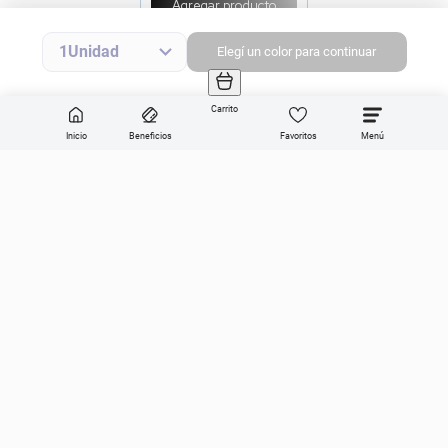
Agregar producto
1
Elegí
un
color
para continuar
Carrito
Inicio
Beneficios
Favoritos
Enviar
Categorías
Sobre Get the look