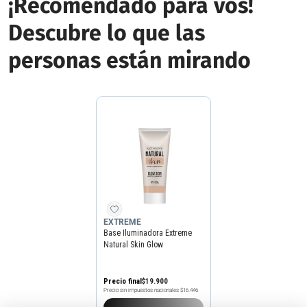
¡Recomendado para vos!
Descubre lo que las
personas están mirando
EXTREME
Base Iluminadora Extreme
Natural Skin Glow
Precio final
$
19
.
900
Precio sin impuestos nacionales
$16.446