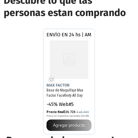
Descubre lo que las
personas estan comprando
ENVÍO EN 24 hs | AMBA
MAX FACTOR
Base de Maquillaje Max
Factor Facefinity All Day
Flawless x 30 ml
-45% Web#5
Precio final
$
26
.
724
$
48
.
589
Precio sin impuestos nacionales
$22.086
Agregar producto