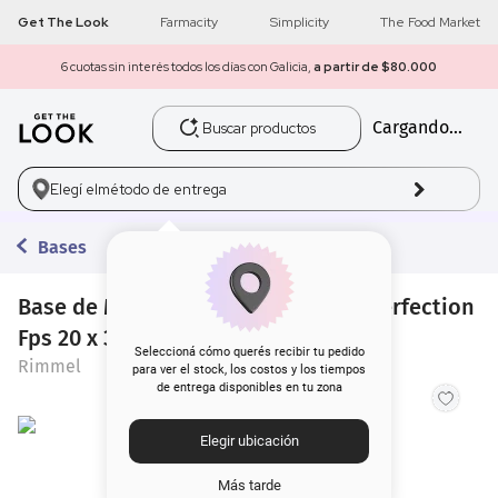
Get The Look
Farmacity
Simplicity
The Food Market
6 cuotas sin interés todos los días con Galicia,
a partir de $80.000
Buscar productos
Cargando...
1
.
get the look
2
.
máscara pestañas
Elegí el
método de entrega
3
.
loreal
Bases
4
.
brochas
Base de Maquillaje Rimmel Match Perfection
Fps 20 x 30 ml
5
.
corrector
Seleccioná cómo querés recibir tu pedido
Rimmel
para ver el stock, los costos y los tiempos
de entrega disponibles en tu zona
6
.
rubor
Elegir ubicación
7
.
base
Más tarde