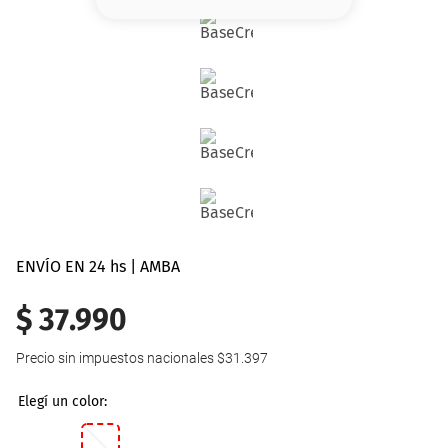
8
.
serum
9
.
cher
10
.
labial
ENVÍO EN 24 hs | AMBA
$
37
.
990
Precio sin impuestos nacionales
$31.397