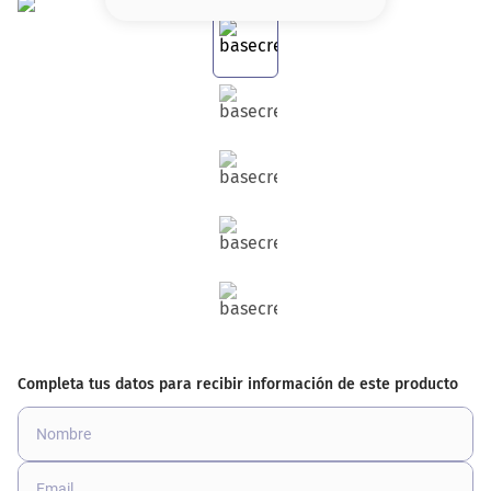
8
.
base
9
.
cher
10
.
nyx