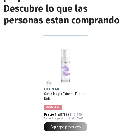
Descubre lo que las
personas estan comprando
EXTREME
Spray Magic Extreme Fijador
Doble
-50% Web
Precio final
$
7995
$
15
.
990
Precio sin impuestos nacionales
$6607
Agregar producto