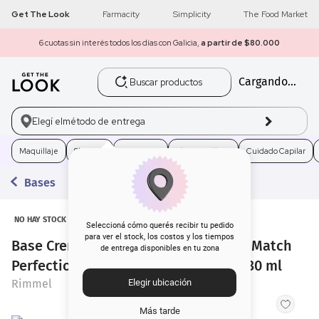
Get The Look
Farmacity
Simplicity
The Food Market
6 cuotas sin interés todos los días con Galicia,
a partir de $80.000
Buscar productos
Cargando...
1
.
get the look
2
.
máscara pestañas
Elegí el
método de entrega
3
.
loreal
Maquillaje
Skincare
Fragancias
Electro Belleza
Cuidado Capilar
Bases
4
.
brochas
5
.
corrector
NO HAY STOCK
Seleccioná cómo querés recibir tu pedido
para ver el stock, los costos y los tiempos
Base Cremosa de Maquillaje Rimmel Match
de entrega disponibles en tu zona
6
.
rubor
Perfection fps 20 301 Warm Honey x 30 ml
Rimmel
Elegir ubicación
7
.
serum
Más tarde