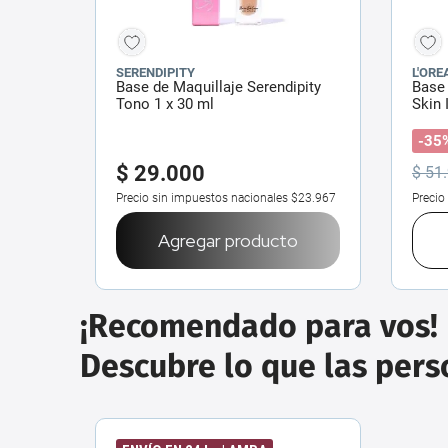
SERENDIPITY
L'ORE
Base de Maquillaje Serendipity
Base 
Tono 1 x 30 ml
Skin 
-35
$
29
.
000
$
51
.
Precio sin impuestos nacionales
$23.967
Precio
Agregar producto
¡Recomendado para vos!
Descubre lo que las per