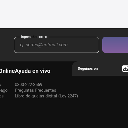
Online
Ayuda en vivo
s
0800-222-3559
pago
Preguntas Frecuentes
es
Libro de quejas digital (Ley 2247)