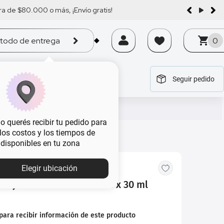
a de $80.000 o más, ¡Envío gratis!
todo de entrega
0
Seguir pedido
tegoría
tegoría
tegoría
tegoría
tegoría
 querés recibir tu pedido para
, los costos y los tiempos de
 disponibles en tu zona
Elegir ubicación
llaje Rimmel Kind & Free x 30 ml