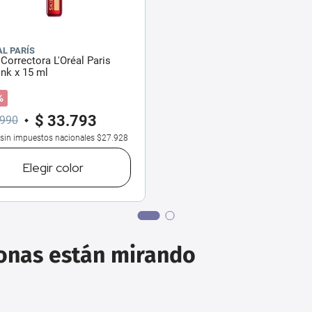
AL PARÍS
Correctora L'Oréal Paris
Ink x 15 ml
%
$
33
.
793
990
 sin impuestos nacionales
$27.928
Elegir
color
sonas están mirando