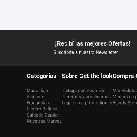
Categorías
Sobre Get the look
Compra 
Maquillaje
Trabajá con nosotros
Mis Pedido
Skincare
Términos y condiciones
Medios de 
Fragancias
Legales de promociones
Beauty Stor
Electro Belleza
Cuidado Capilar
Nuestras Marcas