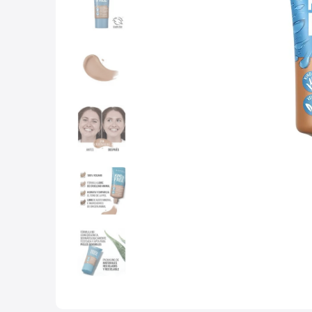
10
.
lab