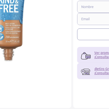
ial
Ver prom
¡Consulta
¡Retiro G
¡Consulta