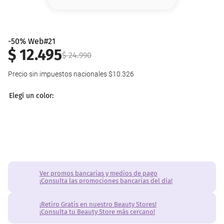
8
.
base
9
.
nyx
-50% Web#21
$
12
.
495
10
.
cher
$
24
.
990
Precio sin impuestos nacionales
$10.326
Ver promos bancarias y medios de pago
¡Consulta las promociones bancarias del día!
¡Retiro Gratis en nuestro Beauty Stores!
¡Consulta tu Beauty Store más cercano!