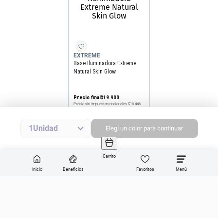
EXTREME
Base Iluminadora Extreme
Natural Skin Glow
Precio final
$
19
.
900
Precio sin impuestos nacionales
$16.446
Agregar producto
1
Elegí
un
color
para continuar
Carrito
Inicio
Beneficios
Favoritos