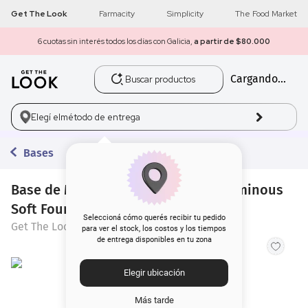
Get The Look
Farmacity
Simplicity
The Food Market
6 cuotas sin interés todos los días con Galicia,
a partir de $80.000
Buscar productos
Cargando...
1
.
get the look
2
.
máscara pestañas
Elegí el
método de entrega
3
.
loreal
Bases
4
.
brochas
Base de Maquillaje Get The Look Luminous
Soft Foundation
5
.
corrector
Seleccioná cómo querés recibir tu pedido
Get The Look
para ver el stock, los costos y los tiempos
de entrega disponibles en tu zona
6
.
rubor
Elegir ubicación
7
.
serum
Más tarde