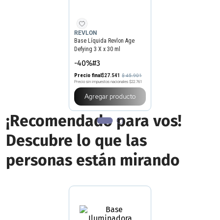
REVLON
Base Líquida Revlon Age
Defying 3 X x 30 ml
-40%#3
Precio final
$
27
.
541
$
45
.
901
Precio sin impuestos nacionales
$22.761
Agregar producto
¡Recomendado para vos!
Descubre lo que las
personas están mirando