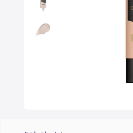
10
.
lab