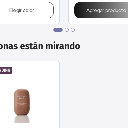
Elegir
color
Agregar producto
sonas están mirando
NDING