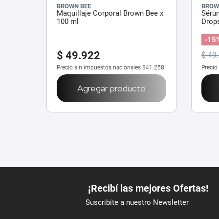
BROWN BEE
BROW
Maquillaje Corporal Brown Bee x
Séru
100 ml
Drops
-15
$
49
.
922
$
49
.
Precio sin impuestos nacionales
$41.258
Precio
Agregar producto