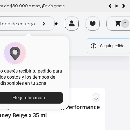
a de $80.000 o más, ¡Envío gratis!
todo de entrega
0
Seguir pedido
tegoría
tegoría
tegoría
tegoría
tegoría
 querés recibir tu pedido para
, los costos y los tiempos de
 disponibles en tu zona
Elegir ubicación
llaje Max Factor Lasting Performance
ney Beige x 35 ml