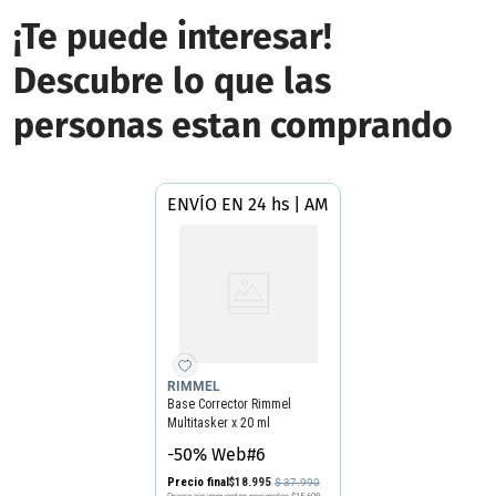
¡Te puede interesar!
Descubre lo que las
personas estan comprando
ENVÍO EN 24 hs | AMBA
RIMMEL
Base Corrector Rimmel
Multitasker x 20 ml
-50% Web#6
Precio final
$
18
.
995
$
37
.
990