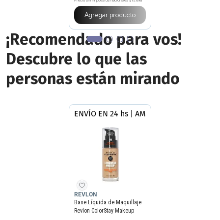
Precio sin impuestos nacionales
$15.698
Agregar producto
¡Recomendado para vos!
Descubre lo que las
personas están mirando
ENVÍO EN 24 hs | AMBA
REVLON
Base Líquida de Maquillaje
Revlon ColorStay Makeup
Combination Oily Skin Spf 15