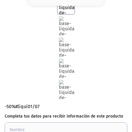
8
.
serum
9
.
cher
10
.
contorno
-50%#liqui01/07