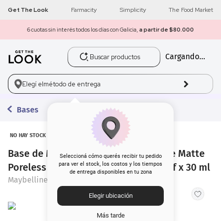
Get The Look
Farmacity
Simplicity
The Food Market
6 cuotas sin interés todos los días con Galicia,
a partir de $80.000
Buscar productos
Cargando...
1
.
get the look
2
.
máscara pestañas
Elegí el
método de entrega
3
.
brochas
Bases
4
.
loreal
NO HAY STOCK
Base de Maquillaje Maybelline Fit Me Matte
5
.
corrector
Seleccioná cómo querés recibir tu pedido
para ver el stock, los costos y los tiempos
Poreless Foundation 230 Natural Buff x 30 ml
de entrega disponibles en tu zona
6
.
rubor
Maybelline
Elegir ubicación
7
.
base
Más tarde