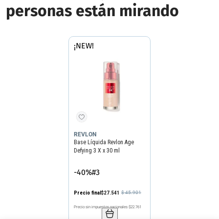
personas están mirando
¡NEW!
REVLON
Base Líquida Revlon Age
Defying 3 X x 30 ml
-40%
Precio final
$
27
.
541
$
45
.
901
Precio sin impuestos nacionales
$22.761
Agregar producto