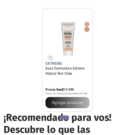
EXTREME
Base Iluminadora Extreme
Natural Skin Glow
Precio final
$
19
.
900
Precio sin impuestos nacionales
$16.446
Elegir
color
¡Recomendado para vos!
Descubre lo que las