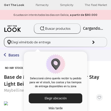
Get The Look
Farmacity
Simplicity
The Food Market
6 cuotas sin interés todos los días con Galicia,
a partir de $80.000
Buscar productos
Cargando...
1
.
get the look
2
.
máscara pestañas
Elegí el
método de entrega
3
.
loreal
Bases
4
.
brochas
NO HAY STOCK
Base de Maquillaje Maybelline Super Stay
5
.
corrector
Seleccioná cómo querés recibir tu pedido
para ver el stock, los costos y los tiempos
Light Beige
de entrega disponibles en tu zona
6
.
rubor
Maybelline
Elegir ubicación
7
.
serum
Más tarde