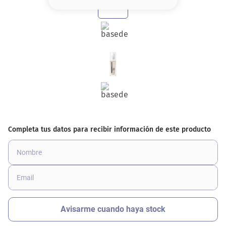
8
.
base
9
.
nyx
10
.
cher