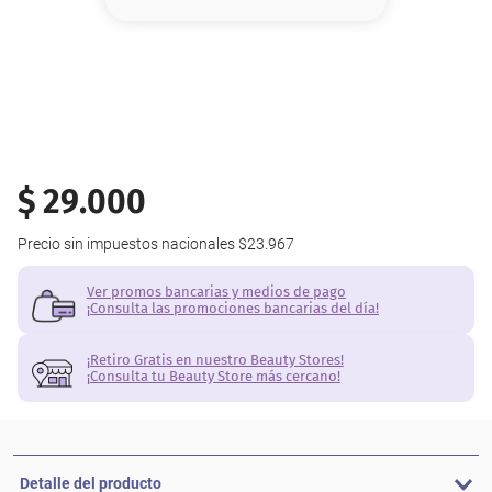
8
.
base
9
.
nyx
10
.
cher
$
29
.
000
Precio sin impuestos nacionales
$23.967
Ver promos bancarias y medios de pago
¡Consulta las promociones bancarias del día!
¡Retiro Gratis en nuestro Beauty Stores!
¡Consulta tu Beauty Store más cercano!
Detalle del producto