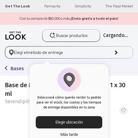
Get The Look
Farmacity
Simplicity
The Food Market
Con tu compra de $80.000 o más
¡Envío gratis a todo el país!
Buscar productos
Cargando...
1
.
get the look
2
.
máscara pestañas
Elegí el
método de entrega
3
.
loreal
Bases
4
.
brochas
Base de Maquillaje Serendipity Tono 1 x 30
ml
5
.
corrector
Seleccioná cómo querés recibir tu pedido
Serendipity
para ver el stock, los costos y los tiempos
de entrega disponibles en tu zona
6
.
rubor
Elegir ubicación
7
.
serum
Más tarde