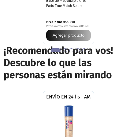
Base de Maquillaje L'Oréal
Paris True Match Serum
Precio final
$
55
.
990
Precio sin impuestos nacionales
$46.273
Agregar producto
¡Recomendado para vos!
Descubre lo que las
personas están mirando
ENVÍO EN 24 hs | AMBA