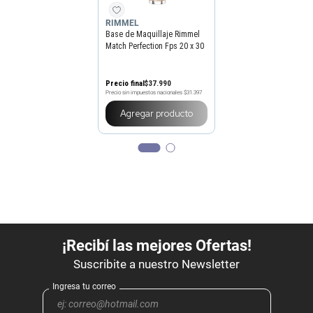
RIMMEL
Base de Maquillaje Rimmel
Match Perfection Fps 20 x 30
ml
Precio final
$
37
.
990
Precio sin impuestos nacionales
$31.397
Agregar producto