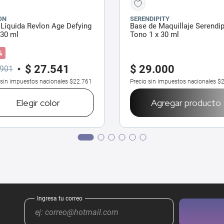
ON
SERENDIPITY
Líquida Revlon Age Defying
Base de Maquillaje Serendip
 30 ml
Tono 1 x 30 ml
%
$
27
.
541
$
29
.
000
901
 sin impuestos nacionales
$22.761
Precio sin impuestos nacionales
$2
Elegir
color
Agregar producto