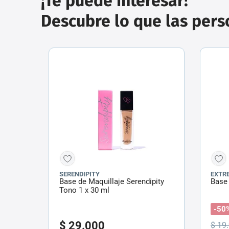
¡Te puede interesar!
Descubre lo que las per
SERENDIPITY
EXTR
Base de Maquillaje Serendipity
Base
Tono 1 x 30 ml
-50
$
29
.
000
$
19
.