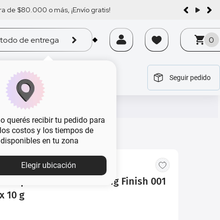
a de $80.000 o más, ¡Envío gratis!
todo de entrega
0
Seguir pedido
tegoría
tegoría
tegoría
tegoría
tegoría
 querés recibir tu pedido para
, los costos y los tiempos de
 disponibles en tu zona
Elegir ubicación
 Compacto Rimmel Lasting Finish 001
x 10 g