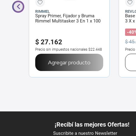
RIMMEL
REVL
je
Spray Primer, Fijador y Bruma
Base 
ps 20
Rimmel Multitasker 3 En 1 x 100
3 X x
ml
-40
$
27
.
162
$
45
.
$31.397
Precio sin impuestos nacionales
$22.448
Precio
o
Agregar producto