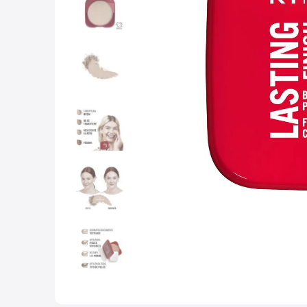
10
.
con