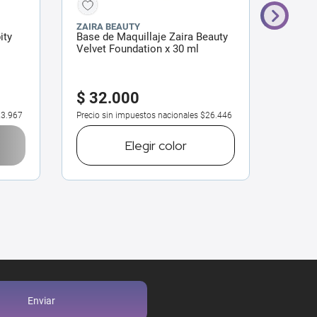
ZAIRA BEAUTY
RIMME
ity
Base de Maquillaje Zaira Beauty
Base R
Velvet Foundation x 30 ml
410 La
$
32
.
000
$
14
3.967
Precio sin impuestos nacionales
$26.446
Precio 
Elegir
color
Enviar