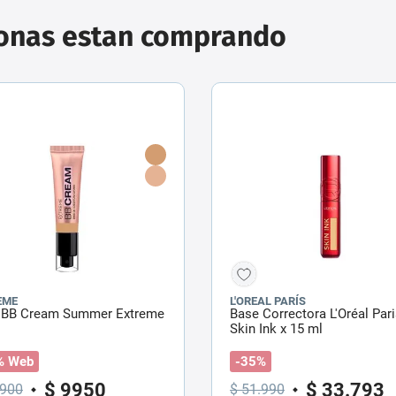
sonas estan comprando
EME
L'OREAL PARÍS
 BB Cream Summer Extreme
Base Correctora L'Oréal Par
Skin Ink x 15 ml
% Web
-35%
$
9950
$
33
.
793
900
$
51
.
990