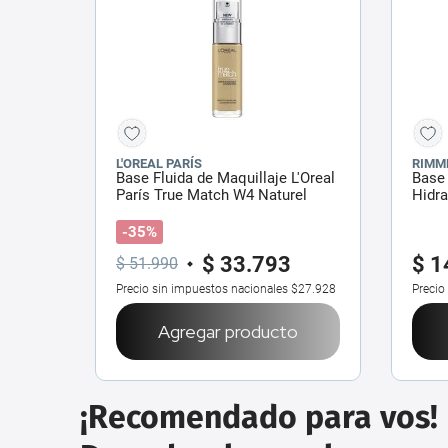
L'OREAL PARÍS
RIMM
Base Fluida de Maquillaje L'Oreal
Base
París True Match W4 Naturel
Hidra
Dore x 30 ml
-35%
$
33
.
793
$
1
$
51
.
990
Precio sin impuestos nacionales
$27.928
Precio
Agregar producto
¡Recomendado para vos!