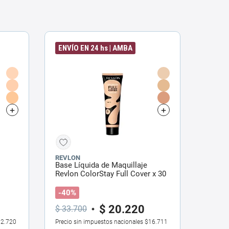
ENVÍO EN 24 hs | AMBA
REVLON
Base Líquida de Maquillaje
Revlon ColorStay Full Cover x 30
ml
-40%
$
20
.
220
$
33
.
700
2.720
Precio sin impuestos nacionales
$16.711