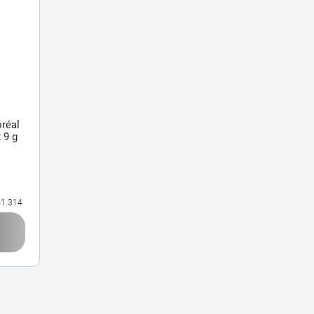
réal
 9 g
1.314