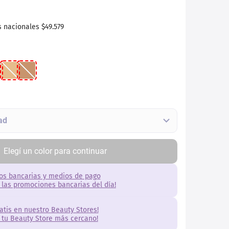
s nacionales
$49.579
Elegí
un
color
para continuar
os bancarias y medios de pago
 las promociones bancarias del día!
ratis en nuestro Beauty Stores!
 tu Beauty Store más cercano!