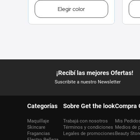
Elegir
color
Categorías
Sobre Get the look
Compra 
Maquillaje
Trabajá con nosotros
Mis Pedido
Skincare
Términos y condiciones
Medios de 
Fragancias
Legales de promociones
Beauty Stor
Electro Belleza