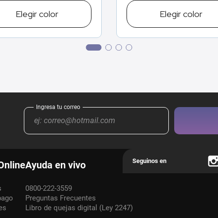
Elegir
color
Elegir
color
Online
Ayuda en vivo
s
0800-222-3559
pago
Preguntas Frecuentes
es
Libro de quejas digital (Ley 2247)