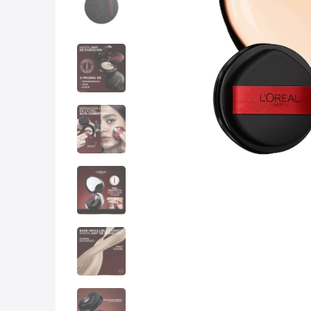
10
.
con