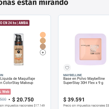
sonas están mirando
O EN 24 hs | AMBA
ON
MAYBELLINE
Líquida de Maquillaje
Base en Polvo Maybelline
on ColorStay Makeup
SuperStay 30H Flex x 9 g
nation Oily Skin Spf 15 x
l
% Web
$
20
.
750
$
39
.
591
500
 sin impuestos nacionales
$17.149
Precio sin impuestos nacionales
$3