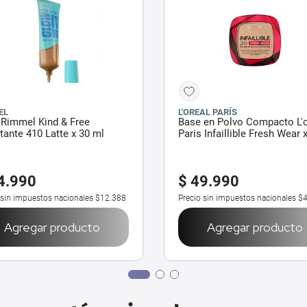
EL
L'OREAL PARÍS
 Rimmel Kind & Free
Base en Polvo Compacto L'o
tante 410 Latte x 30 ml
Paris Infaillible Fresh Wear x
4
.
990
$
49
.
990
 sin impuestos nacionales
$12.388
Precio sin impuestos nacionales
$4
Agregar producto
Agregar producto