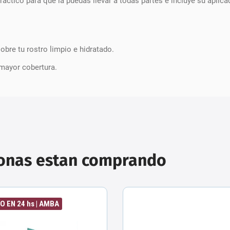
áctico para que la puedas llevar a todas partes e incluye su aplica
obre tu rostro limpio e hidratado.
mayor cobertura.
sonas estan comprando
O EN 24 hs | AMBA