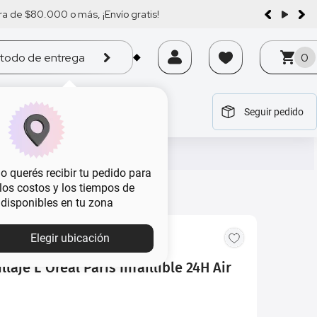
a de $80.000 o más, ¡Envío gratis!
todo de entrega
0
Seguir pedido
tegoría
tegoría
tegoría
tegoría
tegoría
 querés recibir tu pedido para
, los costos y los tiempos de
 disponibles en tu zona
Elegir ubicación
laje L´Oréal Paris Infaillible 24H Air