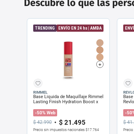
Descubre lo que las per
TRENDING
ENVÍO EN 24 hs | AMBA
ENVÍ
RIMMEL
REVL
Base Liquida de Maquillaje Rimmel
Base 
Lasting Finish Hydration Boost x
Revl
30 ml
Combi
30 m
-50% Web
-50
$
21
.
495
$
42
.
990
$
41
.
Precio sin impuestos nacionales
$17.764
Precio