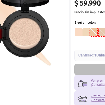
$
59
.
990
torno
Precio sin impuesto
1
Ver prom
¡Consulta
¡Retiro G
¡Consulta