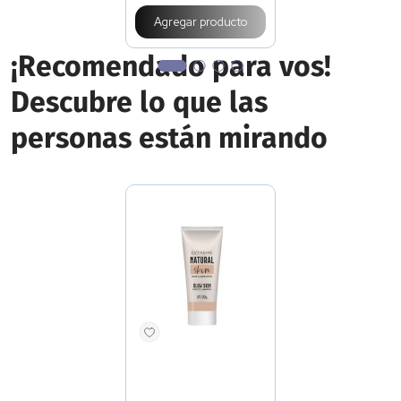
¡Recomendado para vos!
Descubre lo que las
personas están mirando
EXTREME
Base Iluminadora Extreme
Natural Skin Glow
Precio final
$
19
.
900
Precio sin impuestos nacionales
$16.446
Elegir
color