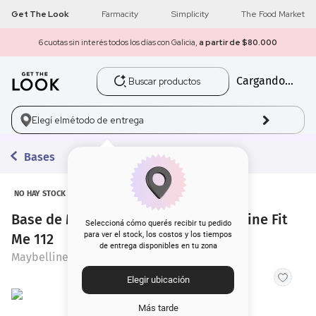
Get The Look
Farmacity
Simplicity
The Food Market
6 cuotas sin interés todos los días con Galicia,
a partir de $80.000
Buscar productos
Cargando...
1
.
get the look
2
.
máscara pestañas
Elegí el
método de entrega
3
.
loreal
Bases
4
.
brochas
NO HAY STOCK
Base de Maquillaje en Polvo Maybelline Fit
5
.
corrector
Seleccioná cómo querés recibir tu pedido
para ver el stock, los costos y los tiempos
Me 112
de entrega disponibles en tu zona
6
.
rubor
Maybelline
Elegir ubicación
7
.
serum
Más tarde