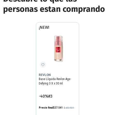
personas estan comprando
¡NEW!
REVLON
Base Líquida Revlon Age
Defying 3 X x 30 ml
-40%
Precio final
$
27
.
541
$
45
.
901
Precio sin impuestos nacionales
$22.761
Agregar producto