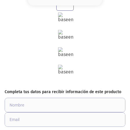
8
.
base
9
.
nyx
10
.
cher