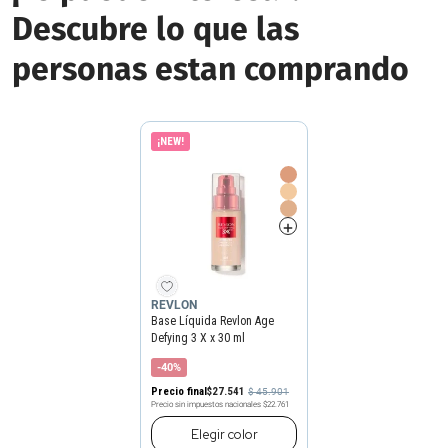
Descubre lo que las
personas estan comprando
¡NEW!
REVLON
Base Líquida Revlon Age
Defying 3 X x 30 ml
-40%
Precio final
$
27
.
541
$
45
.
901
Precio sin impuestos nacionales
$22.761
Elegir
color