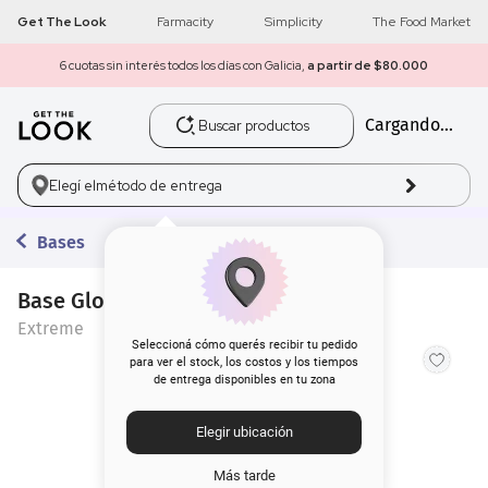
Get The Look
Farmacity
Simplicity
The Food Market
6 cuotas sin interés todos los días con Galicia,
a partir de $80.000
Buscar productos
Cargando...
1
.
get the look
2
.
máscara pestañas
Elegí el
método de entrega
3
.
loreal
Bases
4
.
brochas
Base Glow Magic Extreme 001
Extreme
5
.
corrector
Seleccioná cómo querés recibir tu pedido
para ver el stock, los costos y los tiempos
de entrega disponibles en tu zona
6
.
rubor
Elegir ubicación
7
.
base
Más tarde