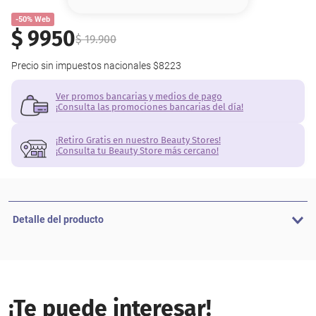
8
.
serum
-50% Web
$
9950
9
.
cher
$
19
.
900
Precio sin impuestos nacionales
$8223
10
.
labial
Ver promos bancarias y medios de pago
¡Consulta las promociones bancarias del día!
¡Retiro Gratis en nuestro Beauty Stores!
¡Consulta tu Beauty Store más cercano!
Detalle del producto
¡Te puede interesar!