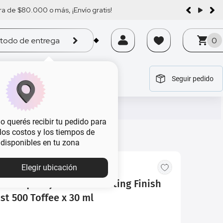
a de $80.000 o más, ¡Envío gratis!
todo de entrega
0
Seguir pedido
tegoría
tegoría
tegoría
tegoría
tegoría
 querés recibir tu pedido para
, los costos y los tiempos de
 disponibles en tu zona
Elegir ubicación
de Maquillaje Rimmel Lasting Finish
t 500 Toffee x 30 ml