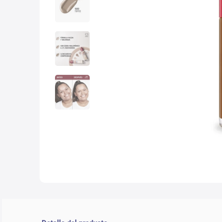
10
.
lab