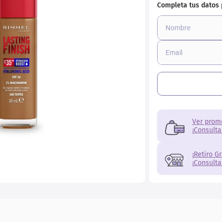
ial
Ver prom
¡Consulta
¡Retiro G
¡Consulta