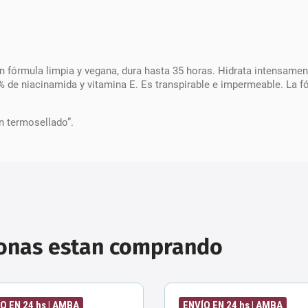
n fórmula limpia y vegana, dura hasta 35 horas. Hidrata intensament
 de niacinamida y vitamina E. Es transpirable e impermeable. La fó
n termosellado”.
sonas estan comprando
O EN 24 hs | AMBA
ENVÍO EN 24 hs | AMBA