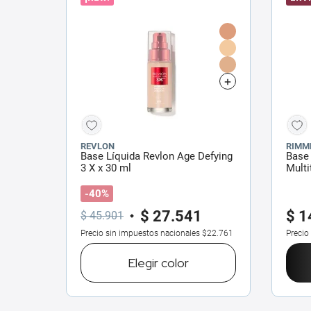
REVLON
RIMM
Base Líquida Revlon Age Defying
Base
3 X x 30 ml
Multi
-40%
$
27
.
541
$
1
$
45
.
901
Precio sin impuestos nacionales
$22.761
Precio
Elegir
color