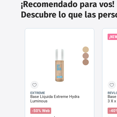
¡Recomendado para vos!
Descubre lo que las per
¡NEW
EXTREME
REVL
Base Líquida Extreme Hydra
Base 
Luminous
3 X x
-50% Web
-40