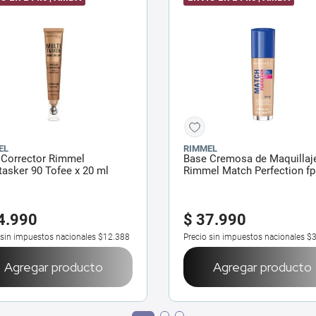
EL
RIMMEL
 Corrector Rimmel
Base Cremosa de Maquillaj
tasker 90 Tofee x 20 ml
Rimmel Match Perfection fp
x 30 ml
4
.
990
$
37
.
990
 sin impuestos nacionales
$12.388
Precio sin impuestos nacionales
$3
Agregar producto
Agregar producto