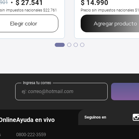
$
27
.
541
$
14
.
990
901
 sin impuestos nacionales
$22.761
Precio sin impuestos nacionales
$1
Elegir
color
Agregar producto
Online
Ayuda en vivo
s
0800-222-3559