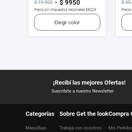
$
9950
$
19
.
900
$
45
.
Precio sin impuestos nacionales
$8223
Precio
Elegir
color
Categorías
Sobre Get the look
Compra 
Maquillaje
Trabajá con nosotros
Mis Pedido