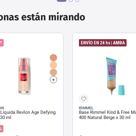
sonas están mirando
!
ENVÍO EN 24 hs | AMBA
ON
RIMMEL
Líquida Revlon Age Defying
Base Rimmel Kind & Free M
 30 ml
400 Natural Beige x 30 ml
%