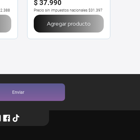
$
37
.
990
2.388
Precio sin impuestos nacionales
$31.397
Agregar producto
Enviar