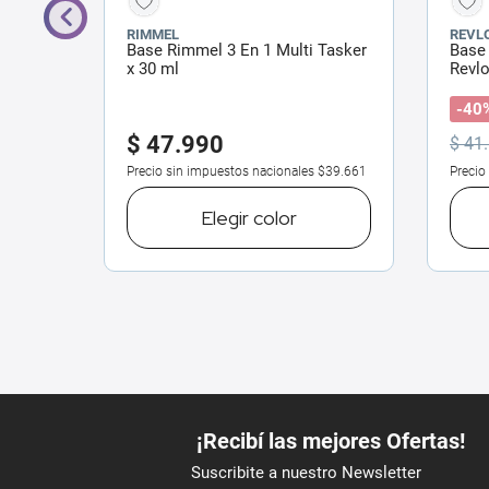
RIMMEL
REVL
oréal
Base Rimmel 3 En 1 Multi Tasker
Base 
 x 9 g
x 30 ml
Revl
Norma
-40
$
47
.
990
$
41
.
$41.314
Precio sin impuestos nacionales
$39.661
Precio
o
Elegir
color