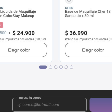
ON
CHER
Líquida de Maquillaje
Base de Maquillaje Cher 18
on ColorStay Makeup
Sarcastic x 30 ml
l Dry x 30 ml
%
$
24
.
900
$
36
.
990
500
 sin impuestos nacionales
$20.579
Precio sin impuestos nacionales
$3
Elegir
color
Elegir
color