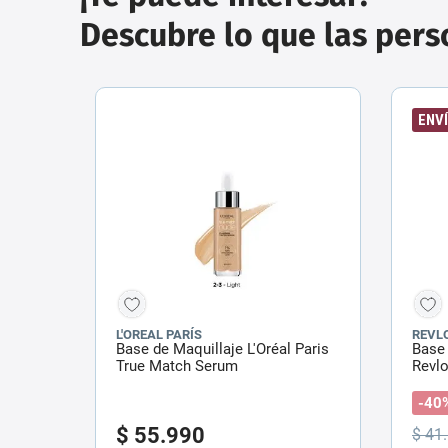
Descubre lo que las per
ENVÍ
L'OREAL PARÍS
REVL
Base de Maquillaje L'Oréal Paris
Base 
True Match Serum
Revl
Norma
-40
$
55
.
990
$
41
.