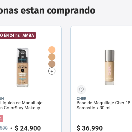
sonas estan comprando
O EN 24 hs | AMBA
ON
CHER
Líquida de Maquillaje
Base de Maquillaje Cher 18
on ColorStay Makeup
Sarcastic x 30 ml
l Dry x 30 ml
%
$
24
.
900
$
36
.
990
500