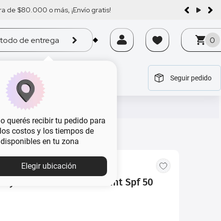
a de $80.000 o más, ¡Envío gratis!
todo de entrega
0
Seguir pedido
tegoría
tegoría
tegoría
tegoría
tegoría
 querés recibir tu pedido para
, los costos y los tiempos de
 disponibles en tu zona
Elegir ubicación
aybelline Fit Me Fresh Tint Spf 50