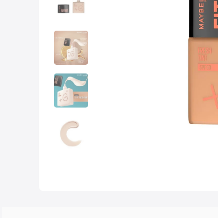
10
.
nyx