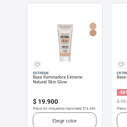
EXTREME
EXTR
Base Iluminadora Extreme
Base
Natural Skin Glow
-50
$
19
.
900
$
19
.
Precio sin impuestos nacionales
$16.446
Precio
Elegir
color