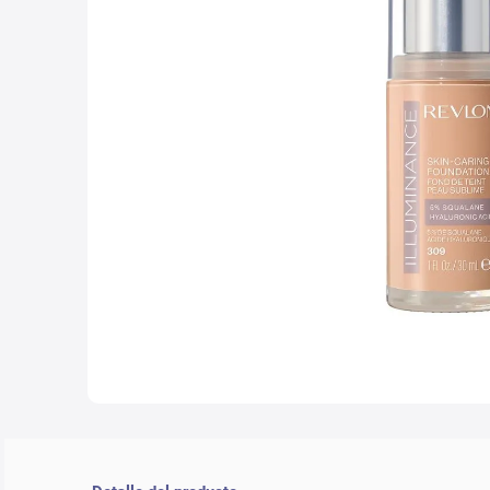
10
.
che