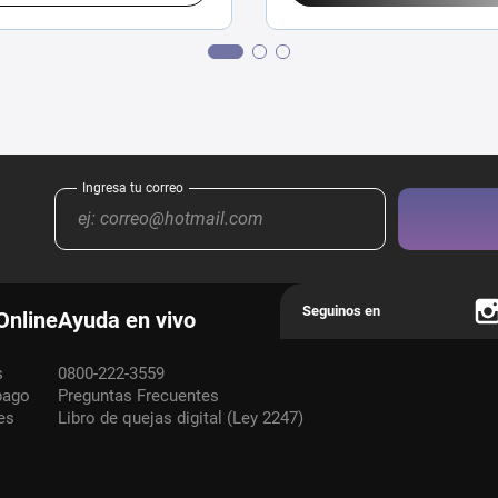
Online
Ayuda en vivo
s
0800-222-3559
pago
Preguntas Frecuentes
es
Libro de quejas digital (Ley 2247)