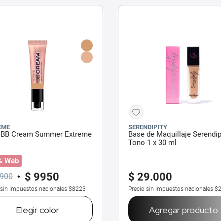
EME
SERENDIPITY
 BB Cream Summer Extreme
Base de Maquillaje Serendip
Tono 1 x 30 ml
% Web
$
9950
$
29
.
000
900
 sin impuestos nacionales
$8223
Precio sin impuestos nacionales
$2
Elegir
color
Agregar producto