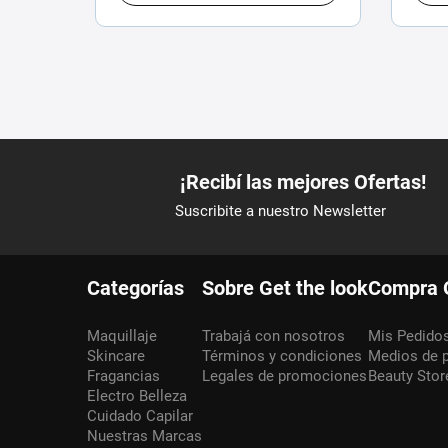
Categorías
Sobre Get the look
Compra 
Maquillaje
Trabajá con nosotros
Mis Pedido
Skincare
Términos y condiciones
Medios de 
Fragancias
Legales de promociones
Beauty Stor
Electro Belleza
Cuidado Capilar
Nuestras Marcas