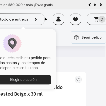
a de $80.000 o más, ¡Envío gratis!
todo de entrega
0
Seguir pedido
tegoría
tegoría
tegoría
tegoría
tegoría
 querés recibir tu pedido para
, los costos y los tiempos de
 disponibles en tu zona
Elegir ubicación
Revlon Illuminance con Ácido
oasted Beige x 30 ml