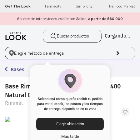
Get The Look
Farmacity
Simplicity
The Food Market
6 cuotas sin interés todos los días con Galicia,
a partir de $80.000
Buscar productos
Cargando...
1
.
get the look
2
.
máscara pestañas
Elegí el
método de entrega
3
.
loreal
Bases
4
.
brochas
Base Rimmel Kind & Free Hidratante 400
Natural Beige x 30 ml
5
.
corrector
Seleccioná cómo querés recibir tu pedido
Rimmel
para ver el stock, los costos y los tiempos
de entrega disponibles en tu zona
6
.
rubor
Elegir ubicación
7
.
serum
Más tarde