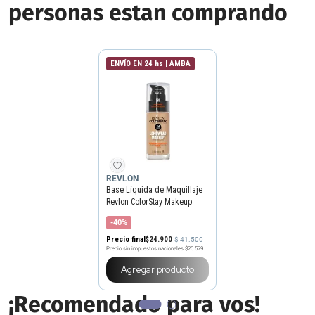
personas estan comprando
ENVÍO EN 24 hs | AMBA
REVLON
Base Líquida de Maquillaje
Revlon ColorStay Makeup
Combination Oily Skin Spf 15
-40%
x 30 ml
Precio final
$
24
.
900
$
41
.
500
Precio sin impuestos nacionales
$20.579
Agregar producto
¡Recomendado para vos!