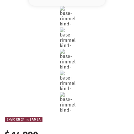
8
.
base
9
.
nyx
10
.
cher
ENVÍO EN 24 hs | AMBA