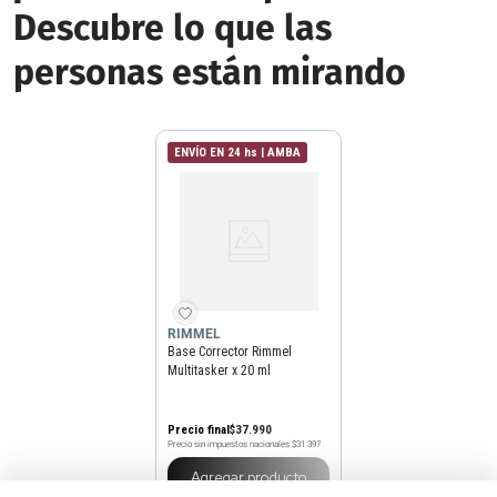
Descubre lo que las
personas están mirando
ENVÍO EN 24 hs | AMBA
RIMMEL
Base Corrector Rimmel
Multitasker x 20 ml
Precio final
$
37
.
990
Precio sin impuestos nacionales
$31.397
Agregar producto