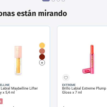
sonas están mirando
ELLINE
EXTREME
o Labial Maybelline Lifter
Brillo Labial Extreme Plump
 x 5,4 ml
Gloss x 7 ml
%