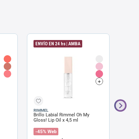
ENVÍO EN 24 hs | AMBA
RIMMEL
ZAIRA
Brillo Labial Rimmel Oh My
Bálsam
Gloss! Lip Oil x 4,5 ml
Hyalur
-45% Web