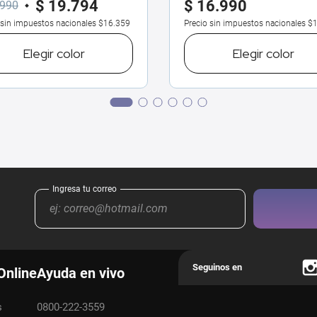
$
19
.
794
$
16
.
990
990
 sin impuestos nacionales
$16.359
Precio sin impuestos nacionales
$1
Elegir
color
Elegir
color
Online
Ayuda en vivo
s
0800-222-3559