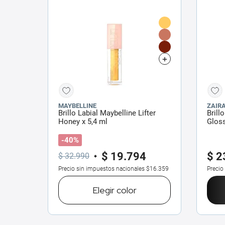
MAYBELLINE
ZAIR
Brillo Labial Maybelline Lifter
Brill
Honey x 5,4 ml
Gloss
-40%
$
19
.
794
$
2
$
32
.
990
Precio sin impuestos nacionales
$16.359
Precio
Elegir
color