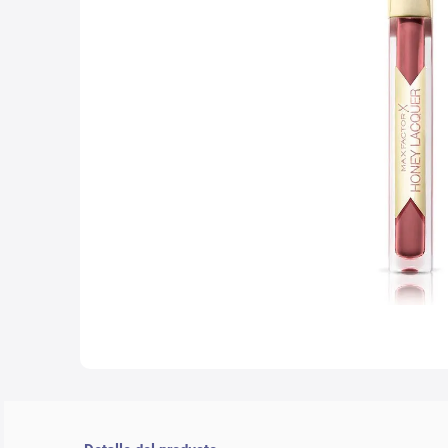
10
.
con