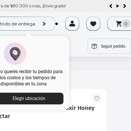
a de $80.000 o más, ¡Envío gratis!
todo de entrega
0
Seguir pedido
tegoría
tegoría
tegoría
tegoría
tegoría
 querés recibir tu pedido para
, los costos y los tiempos de
 disponibles en tu zona
Elegir ubicación
Max Factor 3 En 1 Colour Elixir Honey
ctar