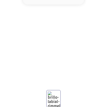
8
.
serum
9
.
cher
10
.
labial