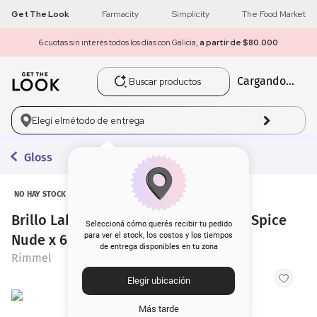
Get The Look
Farmacity
Simplicity
The Food Market
6 cuotas sin interés todos los días con Galicia,
a partir de $80.000
Buscar productos
Cargando...
1
.
get the look
2
.
máscara pestañas
Elegí el
método de entrega
3
.
loreal
Gloss
4
.
brochas
NO HAY STOCK
Brillo Labial Rimmel Oh My Gloss! 59 Spice
5
.
corrector
Seleccioná cómo querés recibir tu pedido
para ver el stock, los costos y los tiempos
Nude x 6,5 ml
de entrega disponibles en tu zona
6
.
rubor
Rimmel
Elegir ubicación
7
.
base
Más tarde