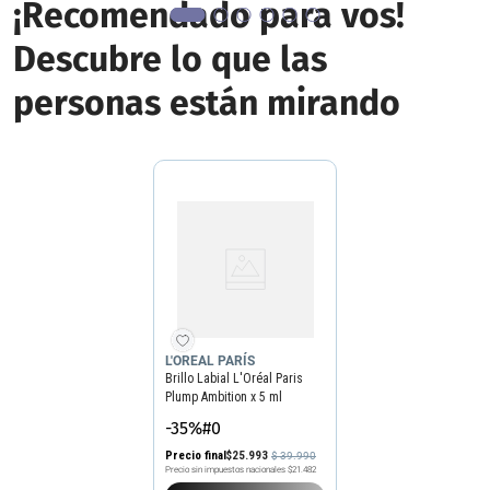
¡Recomendado para vos!
Descubre lo que las
personas están mirando
L'OREAL PARÍS
Brillo Labial L'Oréal Paris
Plump Ambition x 5 ml
-35%#0
Precio final
$
25
.
993
$
39
.
990
Precio sin impuestos nacionales
$21.482