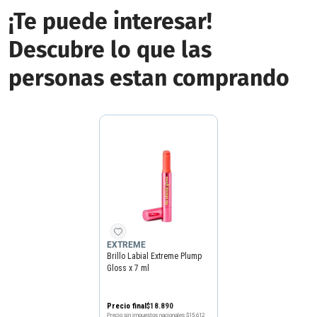
¡Te puede interesar!
Descubre lo que las
personas estan comprando
EXTREME
Brillo Labial Extreme Plump
Gloss x 7 ml
Precio final
$
18
.
890
Precio sin impuestos nacionales
$15.612