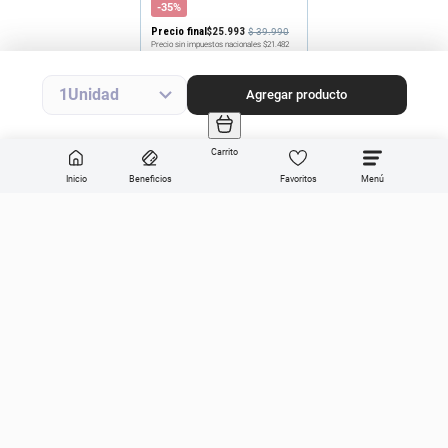
-35%
Precio final
$
25
.
993
$
39
.
990
Precio sin impuestos nacionales
$21.482
Agregar producto
1
Agregar producto
Carrito
Inicio
Beneficios
Favoritos
Enviar