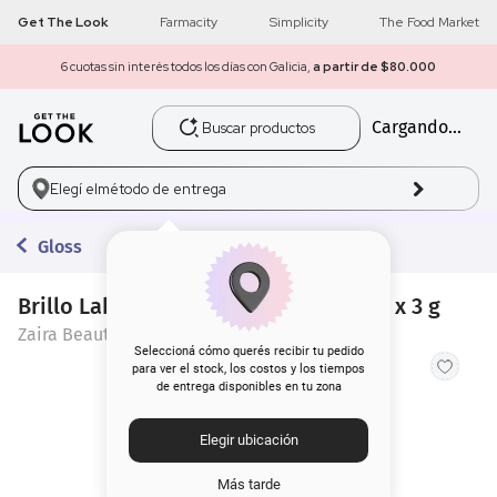
Get The Look
Farmacity
Simplicity
The Food Market
6 cuotas sin interés todos los días con Galicia,
a partir de $80.000
Buscar productos
Cargando...
1
.
get the look
2
.
máscara pestañas
Elegí el
método de entrega
3
.
loreal
Gloss
4
.
brochas
Brillo Labial Zaira Beauty Hyaluronic x 3 g
Zaira Beauty
5
.
corrector
Seleccioná cómo querés recibir tu pedido
para ver el stock, los costos y los tiempos
de entrega disponibles en tu zona
6
.
rubor
Elegir ubicación
7
.
serum
Más tarde