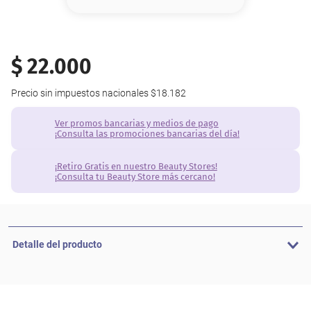
8
.
base
9
.
cher
$
22
.
000
10
.
nyx
Precio sin impuestos nacionales
$18.182
Ver promos bancarias y medios de pago
¡Consulta las promociones bancarias del día!
¡Retiro Gratis en nuestro Beauty Stores!
¡Consulta tu Beauty Store más cercano!
Detalle del producto