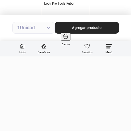
Look Pro Tools Rubor
Inclinada N20
Precio final
$
16
.
490
Precio sin impuestos nacionales
$13.628
1
Agregar producto
Agregar producto
Carrito
Inicio
Beneficios
Favoritos
Enviar