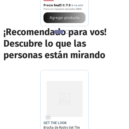
Precio final
$
10
.
718
$
16
.
490
Precio sin impuestos nacionales
$8858
Agregar producto
¡Recomendado para vos!
Descubre lo que las
personas están mirando
GET THE LOOK
Brocha de Rostro Get The