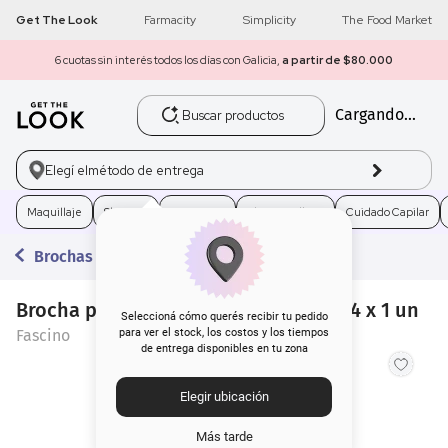
Get The Look
Farmacity
Simplicity
The Food Market
6 cuotas sin interés todos los días con Galicia,
a partir de $80.000
Buscar productos
Cargando...
1
.
get the look
2
.
máscara pestañas
Elegí el
método de entrega
3
.
loreal
Maquillaje
Skincare
Fragancias
Electro Belleza
Cuidado Capilar
Brochas y Pinceles
4
.
brochas
Brocha para Polvo Cónica Fascino F04 x 1 un
5
.
corrector
Seleccioná cómo querés recibir tu pedido
Fascino
para ver el stock, los costos y los tiempos
de entrega disponibles en tu zona
6
.
rubor
Elegir ubicación
7
.
serum
Más tarde