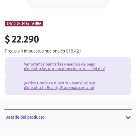
8
.
base
9
.
nyx
ENVÍO EN 24 hs | AMBA
10
.
cher
$
22
.
290
Precio sin impuestos nacionales
$18.421
Ver promos bancarias y medios de pago
¡Consulta las promociones bancarias del día!
¡Retiro Gratis en nuestro Beauty Stores!
¡Consulta tu Beauty Store más cercano!
Detalle del producto