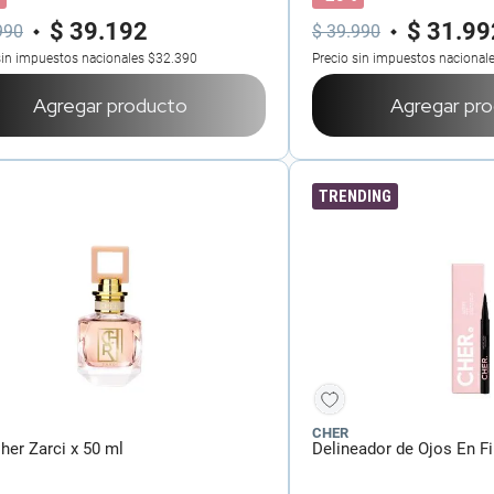
$
39
.
192
$
31
.
99
990
$
39
.
990
sin impuestos nacionales
$32.390
Precio sin impuestos nacional
Agregar producto
Agregar pr
TRENDING
CHER
her Zarci x 50 ml
Delineador de Ojos En Fi