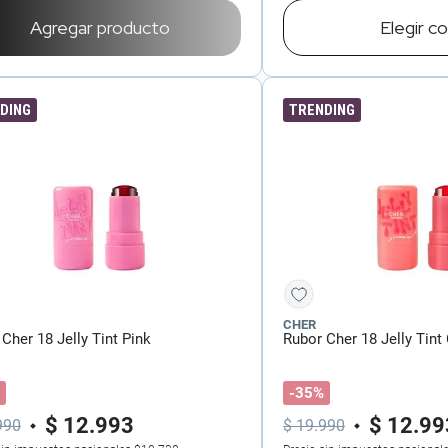
Agregar producto
Elegir
co
DING
TRENDING
CHER
Cher 18 Jelly Tint Pink
Rubor Cher 18 Jelly Tint
-35%
$
12
.
993
$
12
.
99
990
$
19
.
990