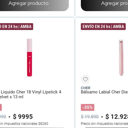
Agregar producto
Agregar pr
 EN 24 hs | AMBA
ENVÍO EN 24 hs | AMBA
CHER
 Liquido Cher 18 Vinyl Lipstick 4
Bálsamo Labial Cher Die
lvet x 13 ml
-35%
$
9995
$
12
.
92
990
$
19
.
890
sin impuestos nacionales
$8260
Precio sin impuestos nacional