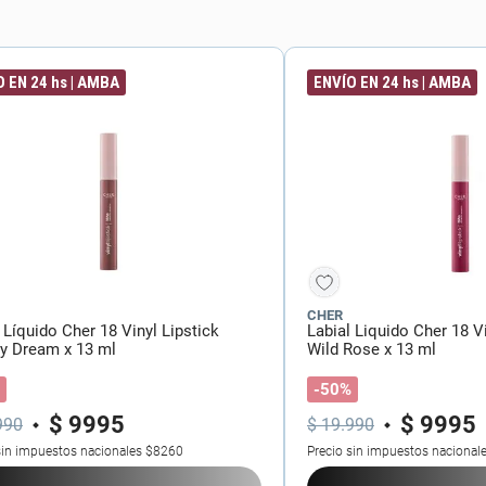
 EN 24 hs | AMBA
ENVÍO EN 24 hs | AMBA
CHER
 Líquido Cher 18 Vinyl Lipstick
Labial Liquido Cher 18 Vi
y Dream x 13 ml
Wild Rose x 13 ml
-50%
$
9995
$
9995
990
$
19
.
990
sin impuestos nacionales
$8260
Precio sin impuestos nacional