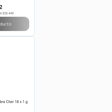
2
es
$26.440
oducto
bra Cher 18 x 1 g