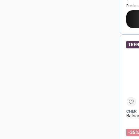
Precio 
TREN
CHER
Balsa
-35%