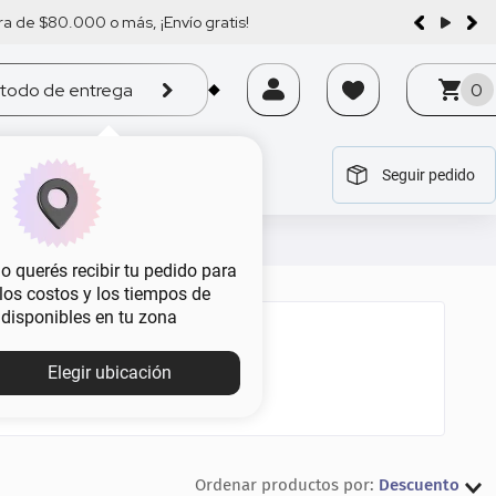
a de $80.000 o más, ¡Envío gratis!
todo de entrega
0
Seguir pedido
tegoría
tegoría
tegoría
tegoría
tegoría
 querés recibir tu pedido para
, los costos y los tiempos de
 disponibles en tu zona
Elegir ubicación
Descuento