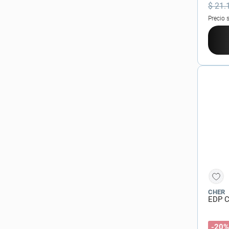
$
21
.
Precio 
CHER
EDP C
-20%