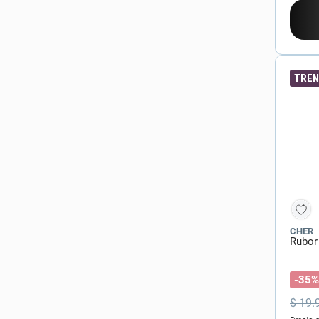
TREN
CHER
Rubor 
-35%
$
19
.