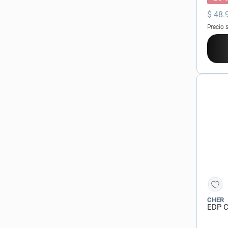
$
48
.
Precio 
CHER
EDP C