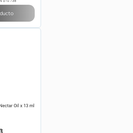
es
$10.738
oducto
ectar Oil x 13 ml
3