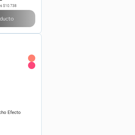
es
$10.738
oducto
ocho Efecto