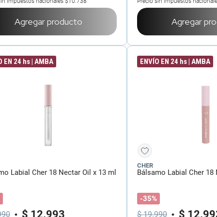
sin impuestos nacionales
$10.738
Precio sin impuestos nacional
Agregar producto
Agregar pr
 EN 24 hs | AMBA
ENVÍO EN 24 hs | AMBA
CHER
mo Labial Cher 18 Nectar Oil x 13 ml
Bálsamo Labial Cher 18 N
-35%
$
12
.
993
$
12
.
99
990
$
19
.
990