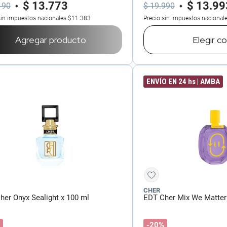
$
13
.
773
$
13
.
99
190
$
19
.
990
sin impuestos nacionales
$11.383
Precio sin impuestos nacional
Agregar producto
Elegir
co
ENVÍO EN 24 hs | AMBA
CHER
her Onyx Sealight x 100 ml
EDT Cher Mix We Matter
-20%