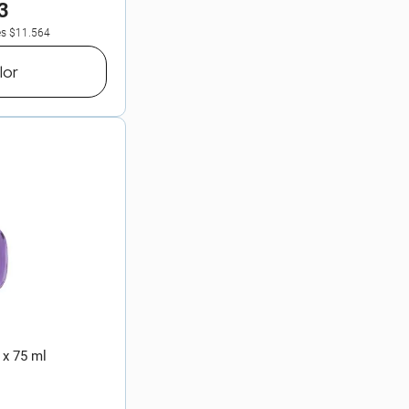
3
es
$11.564
lor
 x 75 ml