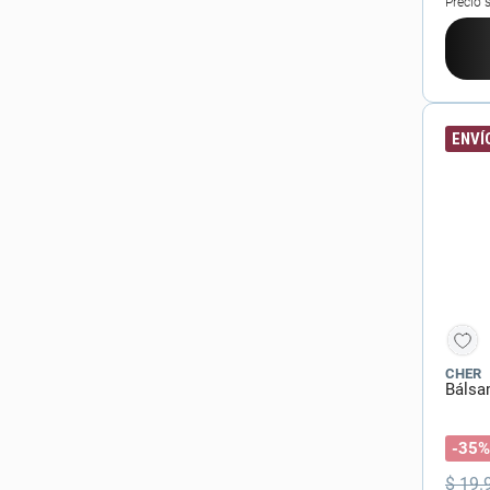
Precio 
ENVÍO
CHER
Bálsa
-35%
$
19
.