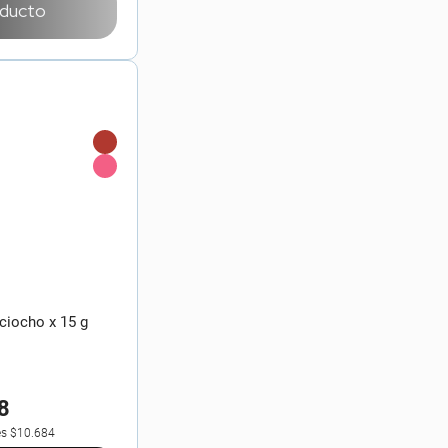
oducto
ciocho x 15 g
8
es
$10.684