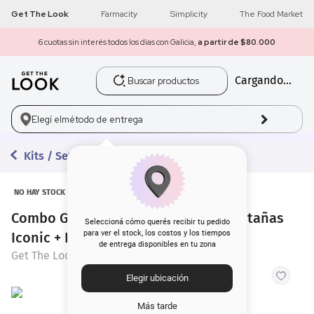
Get The Look
Farmacity
Simplicity
The Food Market
6 cuotas sin interés todos los días con Galicia,
a partir de $80.000
Buscar productos
Cargando...
1
.
get the look
2
.
máscara pestañas
Elegí el
método de entrega
3
.
loreal
Kits / Sets
4
.
brochas
NO HAY STOCK
Combo Get The Look Máscara de pestañas
5
.
corrector
Seleccioná cómo querés recibir tu pedido
para ver el stock, los costos y los tiempos
Iconic + Labial Vinyl Nude
de entrega disponibles en tu zona
6
.
rubor
Get The Look
Elegir ubicación
7
.
base
Más tarde