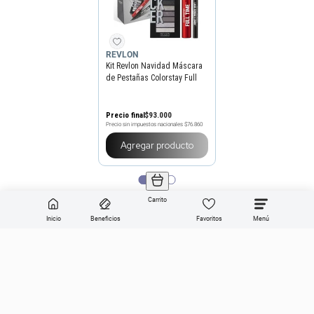
REVLON
Kit Revlon Navidad Máscara
de Pestañas Colorstay Full
Time + Delineador de Ojos
Colorstay + Paleta de Sombra
ColorStay Looks Book
Precio final
$
93
.
000
Precio sin impuestos nacionales
$76.860
Agregar producto
Carrito
Inicio
Beneficios
Favoritos