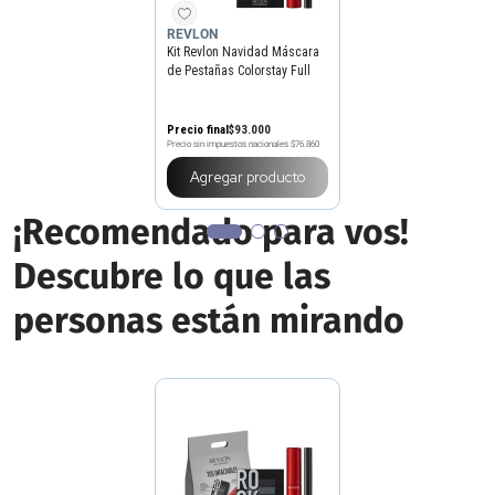
REVLON
Kit Revlon Navidad Máscara
de Pestañas Colorstay Full
Time + Delineador de Ojos
Colorstay + Paleta de Sombra
ColorStay Looks Book
Precio final
$
93
.
000
Precio sin impuestos nacionales
$76.860
Agregar producto
¡Recomendado para vos!
Descubre lo que las
personas están mirando