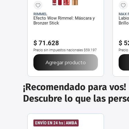
RIMMEL
MAX 
Efecto Wow Rimmel: Máscara y
Labio
Bronzer Stick
Brill
$
71
.
628
$
5
Precio sin impuestos nacionales
$59.197
Precio
Agregar producto
¡Recomendado para vos!
Descubre lo que las per
ENVÍO EN 24 hs | AMBA