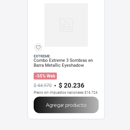
EXTREME
Combo Extreme 3 Sombras en
Barra Metallic Eyeshadow
Esmerald + Cobalt + Moondust
-55% Web
$
20
.
236
$
44
.
970
Precio sin impuestos nacionales
$16.724
Agregar producto