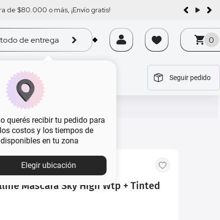
a de $80.000 o más, ¡Envío gratis!
todo de entrega
0
Seguir pedido
tegoría
tegoría
tegoría
tegoría
tegoría
 querés recibir tu pedido para
, los costos y los tiempos de
 disponibles en tu zona
MBA
Elegir ubicación
ine Máscara Sky High Wtp + Tinted