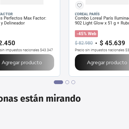
FACTOR
L'OREAL PARÍS
s Perfectos Max Factor:
Combo Loreal París Ilumina
o y Delineador
902 Light Glow x 51 g + Rub
Líquido 630 True Rose x 32 
-45% Web
2
.
450
$
45
.
639
$
82
.
980
 sin impuestos nacionales
$43.347
Precio sin impuestos nacionales
$3
Agregar producto
Agregar producto
sonas están mirando