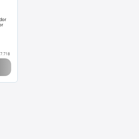
dor
or
g
7.718