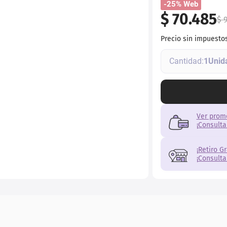
-25% Web
ial
$
70
.
485
$
Precio sin impuesto
1
Ver prom
¡Consulta
¡Retiro G
¡Consulta