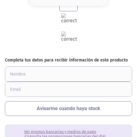
8
.
base
9
.
nyx
10
.
cher
Ver promos bancarias y medios de pago
¡Consulta las promociones bancarias del día!