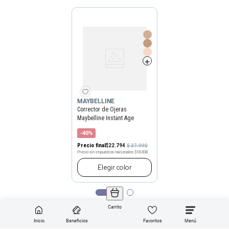
MAYBELLINE
Corrector de Ojeras
Maybelline Instant Age
Rewind Eraser x 6 ml
-40%
Precio final
$
22
.
794
$
37
.
990
Precio sin impuestos nacionales
$18.838
Elegir
color
Carrito
Inicio
Beneficios
Favoritos