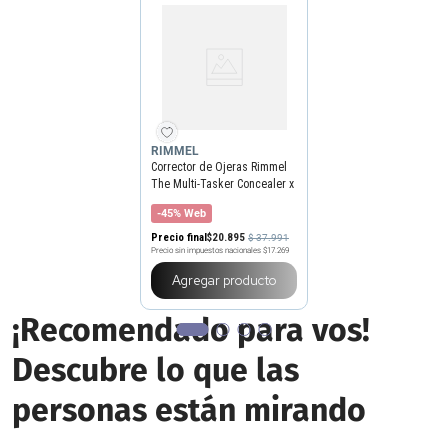
RIMMEL
Corrector de Ojeras Rimmel
The Multi-Tasker Concealer x
10 ml
-45% Web
Precio final
$
20
.
895
$
37
.
991
Precio sin impuestos nacionales
$17.269
Agregar producto
¡Recomendado para vos!
Descubre lo que las
personas están mirando