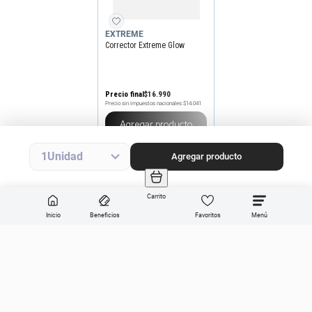
EXTREME
Corrector Extreme Glow
Precio final
$
16
.
990
Precio sin impuestos nacionales
$14.041
Agregar producto
1
Agregar producto
Carrito
Inicio
Beneficios
Favoritos