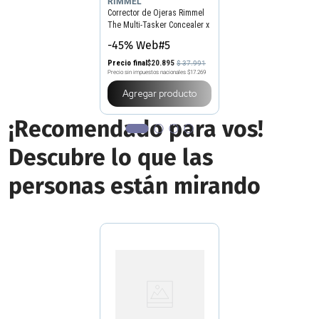
RIMMEL
Corrector de Ojeras Rimmel
The Multi-Tasker Concealer x
10 ml
-45% Web#5
Precio final
$
20
.
895
$
37
.
991
Precio sin impuestos nacionales
$17.269
Agregar producto
¡Recomendado para vos!
Descubre lo que las
personas están mirando