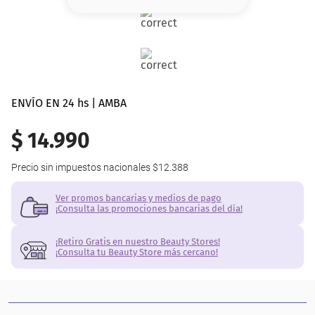
8
.
serum
9
.
cher
10
.
contorno
ENVÍO EN 24 hs | AMBA
$
14
.
990
Precio sin impuestos nacionales
$12.388
Ver promos bancarias y medios de pago
¡Consulta las promociones bancarias del día!
¡Retiro Gratis en nuestro Beauty Stores!
¡Consulta tu Beauty Store más cercano!