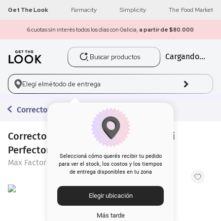
Get The Look
Farmacity
Simplicity
The Food Market
6 cuotas sin interés todos los días con Galicia,
a partir de $80.000
Buscar productos
Cargando...
1
.
get the look
2
.
máscara pestañas
Elegí el
método de entrega
3
.
brochas
Correctores
4
.
loreal
Corrector de Rostro Max Factor Multi
Perfector 9N Amber x 11 ml
5
.
corrector
Seleccioná cómo querés recibir tu pedido
Max Factor
para ver el stock, los costos y los tiempos
de entrega disponibles en tu zona
6
.
rubor
Elegir ubicación
7
.
base
Más tarde